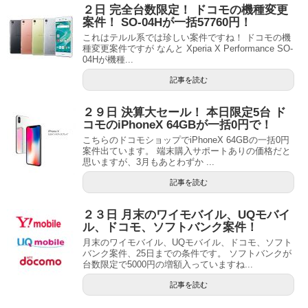
２日 完全台数限定！ ドコモの機種変更
案件！ SO-04Hが一括57760円！
これはテルル系では珍しい案件ですね！ ドコモの機
種変更案件ですが なんと Xperia X Performance SO-
04Hが機種...
記事を読む
２９日 決算大セール！ 本日限定5台 ド
コモのiPhoneX 64GBが一括0円で！
こちらのドコモショップでiPhoneX 64GBの一括0円
案件出ています。 端末購入サポートありの価格だと
思いますが、3月もあとわずか ...
記事を読む
２３日 月末のワイモバイル、UQモバイ
ル、ドコモ、ソフトバンク案件！
月末のワイモバイル、UQモバイル、ドコモ、ソフト
バンク案件、25日までの条件です。 ソフトバンクが
台数限定で5000円の増額入っていますね...
記事を読む