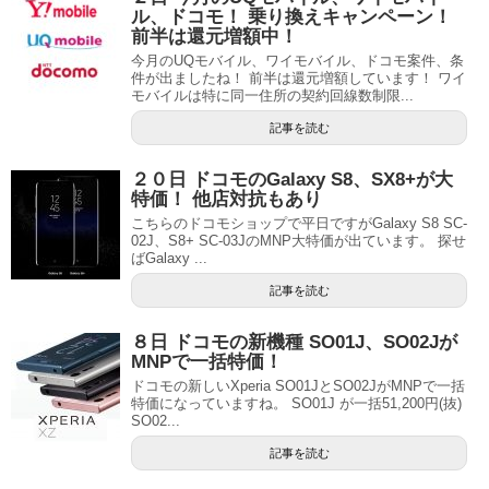
ル、ドコモ！ 乗り換えキャンペーン！
前半は還元増額中！
今月のUQモバイル、ワイモバイル、ドコモ案件、条
件が出ましたね！ 前半は還元増額しています！ ワイ
モバイルは特に同一住所の契約回線数制限...
記事を読む
２０日 ドコモのGalaxy S8、SX8+が大
特価！ 他店対抗もあり
こちらのドコモショップで平日ですがGalaxy S8 SC-
02J、S8+ SC-03JのMNP大特価が出ています。 探せ
ばGalaxy ...
記事を読む
８日 ドコモの新機種 SO01J、SO02Jが
MNPで一括特価！
ドコモの新しいXperia SO01JとSO02JがMNPで一括
特価になっていますね。 SO01J が一括51,200円(抜)
SO02...
記事を読む