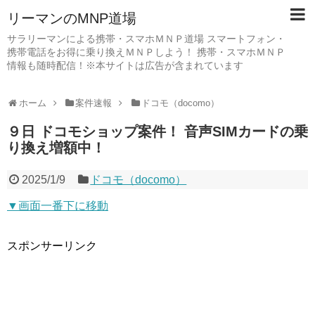
リーマンのMNP道場
サラリーマンによる携帯・スマホＭＮＰ道場 スマートフォン・
携帯電話をお得に乗り換えＭＮＰしよう！ 携帯・スマホＭＮＰ
情報も随時配信！※本サイトは広告が含まれています
ホーム
案件速報
ドコモ（docomo）
９日 ドコモショップ案件！ 音声SIMカードの乗
り換え増額中！
2025/1/9
ドコモ（docomo）
▼画面一番下に移動
スポンサーリンク