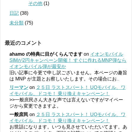
その他
(1)
日記
(38)
未分類
(75)
最近のコメント
ahamo の特典に目がくらんでます
on
イオンモバイル
SIMが2円キャンペーン開催！ すぐに作れるMNP弾なら
イオンモバイル弾が最安か
旧い記事に今更で申し訳ございません。本ページの趣旨
は MNP が主題とお察しいたします。その場合にお
...
リーマン
on
２５日 ラストスパート！ UQモバイル、ワ
イモバイル、ドコモ！ 乗り換えキャンペーン！
>>一般庶民さん大きな声では言えないですがマイペー
ジから変更できますよ。
一般庶民
on
２５日 ラストスパート！ UQモバイル、ワ
イモバイル、ドコモ！ 乗り換えキャンペーン！
お世話になります。いつも見させていただいてます。あ