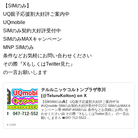
【SIMのみ】
UQ親子応援割大好評ご案内中
UQmobile
SIMのみ契約大好評受付中
SIMのみMAXキャンペーン
MNP SIMのみ
条件などお気軽にお問い合わせください
その際『XもしくはTwitter見た』
の一言お願いします
テルルニッケコルトンプラザ市川
(@TeluruKolton) on X
【🐱#SIMのみ👸】 UQ親子応援割大好評ご案内中🚀
#UQmobile SIMのみ契約大好評受付中🙆‍♂️🙆‍♀️ SIMのみMAXキ
ャンペーン🉐 #MNP #SIMのみ 条件などお気軽にお問い合
わせください🤗 その際『XもしくはTwitter見た』 の一言お
願いします⚠ ☎047-712-5522 ...
x.com