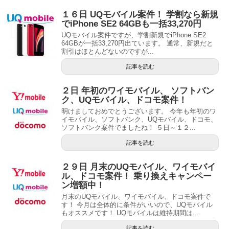
１６日 UQモバイル案件！ 学割なら新規
でiPhone SE2 64GBも一括33,270円
UQモバイル案件ですが、学割新規でiPhone SE2
64GBが一括33,270円出ています。 通常、新規だと
割引はほとんどないのですが...
記事を読む
２日 年初のワイモバイル、 ソフトバン
ク、UQモバイル、ドコモ案件！
明けましておめでとうございます。 今年も年初のワ
イモバイル、ソフトバンク、UQモバイル、ドコモ、
ソフトバンク案件でましたね！ ５日～１２...
記事を読む
２９日 月末のUQモバイル、ワイモバイ
ル、ドコモ案件！ 乗り換えキャンペー
ン増額中！
月末のUQモバイル、ワイモバイル、ドコモ案件で
す！ 今月は全体的に条件がいいので、UQモバイル
もオススメです！ UQモバイルは維持期間は...
記事を読む