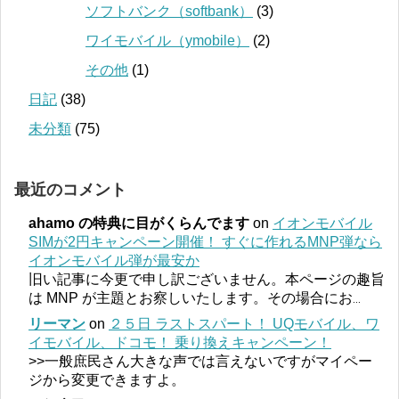
ソフトバンク（softbank）
(3)
ワイモバイル（ymobile）
(2)
その他
(1)
日記
(38)
未分類
(75)
最近のコメント
ahamo の特典に目がくらんでます
on
イオンモバイル
SIMが2円キャンペーン開催！ すぐに作れるMNP弾なら
イオンモバイル弾が最安か
旧い記事に今更で申し訳ございません。本ページの趣旨
は MNP が主題とお察しいたします。その場合にお
...
リーマン
on
２５日 ラストスパート！ UQモバイル、ワ
イモバイル、ドコモ！ 乗り換えキャンペーン！
>>一般庶民さん大きな声では言えないですがマイペー
ジから変更できますよ。