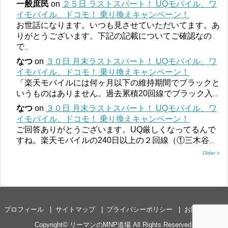
一般庶民
on
２５日 ラストスパート！ UQモバイル、ワ
イモバイル、ドコモ！ 乗り換えキャンペーン！
お世話になります。いつも見させていただいてます。あ
りがとうございます。下記の記載についてご確認なの
で
...
なつ
on
３０日 月末ラストスパート！ UQモバイル、ワ
イモバイル、ドコモ！ 乗り換えキャンペーン！
「楽天モバイルには何ヶ月以下の維持期間でブラックと
いうものはありません。過去累積20回線でブラック入
...
なつ
on
３０日 月末ラストスパート！ UQモバイル、ワ
イモバイル、ドコモ！ 乗り換えキャンペーン！
ご回答ありがとうございます。UQ厳しくなってるんで
すね。楽天モバイルの240日以上の２回線（①三木谷
...
Older »
プロフィール
サイトマップ
プライバシーポリシー
お問い合わせ
Copyright©
リーマンのMNP道場
All Rights Reserved.