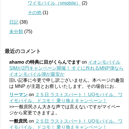
ワイモバイル（ymobile）
(2)
その他
(1)
日記
(38)
未分類
(75)
最近のコメント
ahamo の特典に目がくらんでます
on
イオンモバイル
SIMが2円キャンペーン開催！ すぐに作れるMNP弾なら
イオンモバイル弾が最安か
旧い記事に今更で申し訳ございません。本ページの趣旨
は MNP が主題とお察しいたします。その場合にお
...
リーマン
on
２５日 ラストスパート！ UQモバイル、ワ
イモバイル、ドコモ！ 乗り換えキャンペーン！
>>一般庶民さん大きな声では言えないですがマイペー
ジから変更できますよ。
一般庶民
on
２５日 ラストスパート！ UQモバイル、ワ
イモバイル、ドコモ！ 乗り換えキャンペーン！