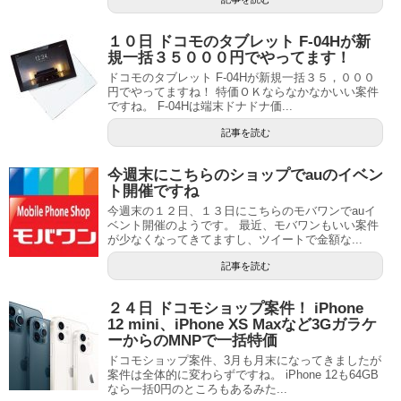
１０日 ドコモのタブレット F-04Hが新
規一括３５０００円でやってます！
ドコモのタブレット F-04Hが新規一括３５，０００
円でやってますね！ 特価ＯＫならなかなかいい案件
ですね。 F-04Hは端末ドナドナ価...
記事を読む
今週末にこちらのショップでauのイベン
ト開催ですね
今週末の１２日、１３日にこちらのモバワンでauイ
ベント開催のようです。 最近、モバワンもいい案件
が少なくなってきてますし、ツイートで金額な...
記事を読む
２４日 ドコモショップ案件！ iPhone
12 mini、iPhone XS Maxなど3Gガラケ
ーからのMNPで一括特価
ドコモショップ案件、3月も月末になってきましたが
案件は全体的に変わらずですね。 iPhone 12も64GB
なら一括0円のところもあるみた...