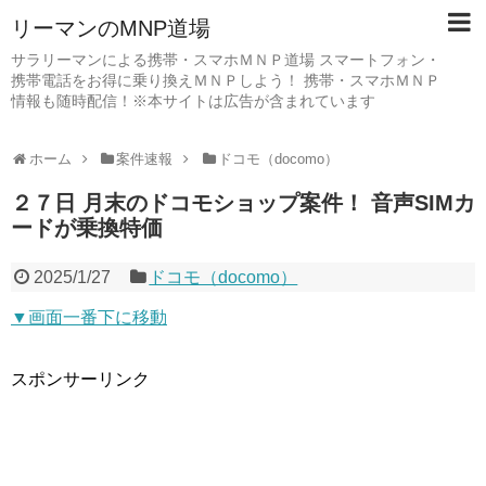
リーマンのMNP道場
サラリーマンによる携帯・スマホＭＮＰ道場 スマートフォン・
携帯電話をお得に乗り換えＭＮＰしよう！ 携帯・スマホＭＮＰ
情報も随時配信！※本サイトは広告が含まれています
ホーム
案件速報
ドコモ（docomo）
２７日 月末のドコモショップ案件！ 音声SIMカ
ードが乗換特価
2025/1/27
ドコモ（docomo）
▼画面一番下に移動
スポンサーリンク