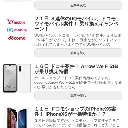
記事を読む
２１日 ３連休のUQモバイル、ドコモ、
ワイモバイル案件！ 乗り換えキャンペ
ーン！
UQモバイル、ドコモ、ワイモバイル案件、２４日ま
での条件がでていますね！ 残念ながらソフトバンク
は終了してしまったようですがUQモバイルの...
記事を読む
１６日 ドコモ案件！ Arrow We F-51B
が乗り換え特価
テルルショップでドコモ案件出始めてますね。
docomo Arrow We F-51BがMNPで一括特価 無くなる
のが早いかもしれません...
記事を読む
１１日 ドコモショップのiPhoneXS案
件！ iPhoneXSが一括特価か！？
３連休最終日ですが、ドコモショップ案件そこそこ
出ているみたいですが一括価格はそれほど安いとこ