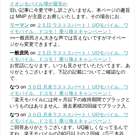
イオンモバイル弾が最安か
旧い記事に今更で申し訳ございません。本ページの趣旨
は MNP が主題とお察しいたします。その場合にお
...
リーマン
on
２５日 ラストスパート！ UQモバイル、ワ
イモバイル、ドコモ！ 乗り換えキャンペーン！
>>一般庶民さん大きな声では言えないですがマイペー
ジから変更できますよ。
一般庶民
on
２５日 ラストスパート！ UQモバイル、ワ
イモバイル、ドコモ！ 乗り換えキャンペーン！
お世話になります。いつも見させていただいてます。あ
りがとうございます。下記の記載についてご確認なの
で
...
なつ
on
３０日 月末ラストスパート！ UQモバイル、ワ
イモバイル、ドコモ！ 乗り換えキャンペーン！
「楽天モバイルには何ヶ月以下の維持期間でブラックと
いうものはありません。過去累積20回線でブラック入
...
なつ
on
３０日 月末ラストスパート！ UQモバイル、ワ
イモバイル、ドコモ！ 乗り換えキャンペーン！
ご回答ありがとうございます。UQ厳しくなってるんで
すね。楽天モバイルの240日以上の２回線（①三木谷
...