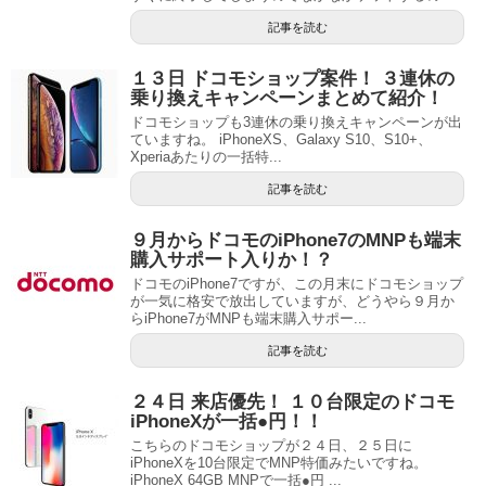
記事を読む
１３日 ドコモショップ案件！ ３連休の
乗り換えキャンペーンまとめて紹介！
ドコモショップも3連休の乗り換えキャンペーンが出
ていますね。 iPhoneXS、Galaxy S10、S10+、
Xperiaあたりの一括特...
記事を読む
９月からドコモのiPhone7のMNPも端末
購入サポート入りか！？
ドコモのiPhone7ですが、この月末にドコモショップ
が一気に格安で放出していますが、どうやら９月か
らiPhone7がMNPも端末購入サポー...
記事を読む
２４日 来店優先！ １０台限定のドコモ
iPhoneXが一括●円！！
こちらのドコモショップが２４日、２５日に
iPhoneXを10台限定でMNP特価みたいですね。
iPhoneX 64GB MNPで一括●円 ...