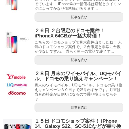
でています！ iPhoneXの一括価格は店舗とタイミン
グによってかなり価格幅があります...
記事を読む
２６日 ２台限定のドコモ案件！
iPhoneX 64GBが一括大特価！
こちらのドコモショップで月末案件出ましたね！ 人
気のドコモショップ案件で、２台限定と非常に台数
が少ないですね。 恐らく朝一の電話で終了す...
記事を読む
２８日 月末のワイモバイル、UQモバイ
ル、ドコモの乗り換えキャンペーン！
月末のワイモバイル、UQモバイル、ドコモの乗り換
えキャンペーン３０日まで残りわずかです。月末は
当月の料金が日割りになるので乗り換えるならチ
ャ...
記事を読む
１５日 ドコモショップ案件！ iPhone
14、Galaxy S22、SC-51Cなどが乗り換