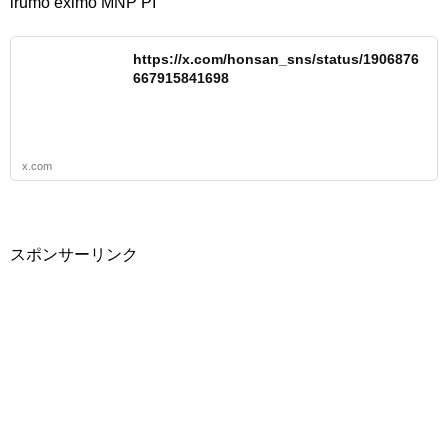
irumo eximo MNP PI
https://x.com/honsan_sns/status/1906876
667915841698
x.com
スポンサーリンク