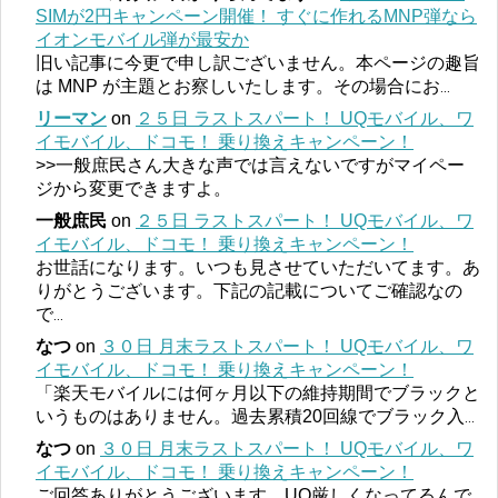
SIMが2円キャンペーン開催！ すぐに作れるMNP弾なら
イオンモバイル弾が最安か
旧い記事に今更で申し訳ございません。本ページの趣旨
は MNP が主題とお察しいたします。その場合にお
...
リーマン
on
２５日 ラストスパート！ UQモバイル、ワ
イモバイル、ドコモ！ 乗り換えキャンペーン！
>>一般庶民さん大きな声では言えないですがマイペー
ジから変更できますよ。
一般庶民
on
２５日 ラストスパート！ UQモバイル、ワ
イモバイル、ドコモ！ 乗り換えキャンペーン！
お世話になります。いつも見させていただいてます。あ
りがとうございます。下記の記載についてご確認なの
で
...
なつ
on
３０日 月末ラストスパート！ UQモバイル、ワ
イモバイル、ドコモ！ 乗り換えキャンペーン！
「楽天モバイルには何ヶ月以下の維持期間でブラックと
いうものはありません。過去累積20回線でブラック入
...
なつ
on
３０日 月末ラストスパート！ UQモバイル、ワ
イモバイル、ドコモ！ 乗り換えキャンペーン！
ご回答ありがとうございます。UQ厳しくなってるんで