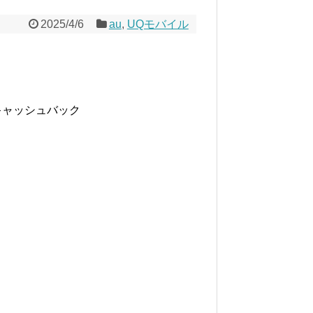
2025/4/6
au
,
UQモバイル
。
きキャッシュバック