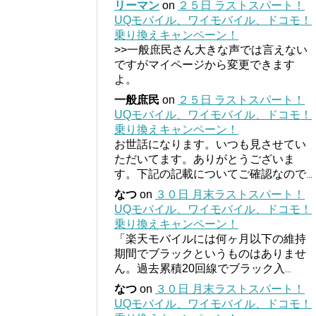
リーマン
on
２５日 ラストスパート！
UQモバイル、ワイモバイル、ドコモ！
乗り換えキャンペーン！
>>一般庶民さん大きな声では言えない
ですがマイページから変更できます
よ。
一般庶民
on
２５日 ラストスパート！
UQモバイル、ワイモバイル、ドコモ！
乗り換えキャンペーン！
お世話になります。いつも見させてい
ただいてます。ありがとうございま
す。下記の記載についてご確認なので
...
なつ
on
３０日 月末ラストスパート！
UQモバイル、ワイモバイル、ドコモ！
乗り換えキャンペーン！
「楽天モバイルには何ヶ月以下の維持
期間でブラックというものはありませ
ん。過去累積20回線でブラック入
...
なつ
on
３０日 月末ラストスパート！
UQモバイル、ワイモバイル、ドコモ！