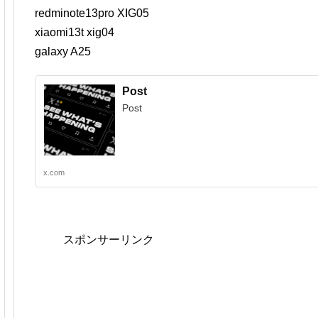
redminote13pro XIG05
xiaomi13t xig04
galaxy A25
Post
Post
x.com
スポンサーリンク