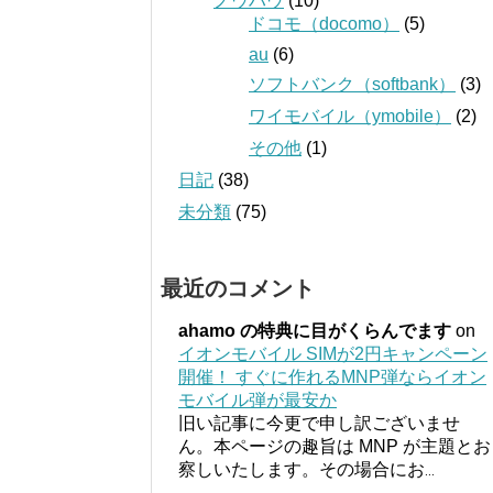
ノウハウ
(10)
ドコモ（docomo）
(5)
au
(6)
ソフトバンク（softbank）
(3)
ワイモバイル（ymobile）
(2)
その他
(1)
日記
(38)
未分類
(75)
最近のコメント
ahamo の特典に目がくらんでます
on
イオンモバイル SIMが2円キャンペーン
開催！ すぐに作れるMNP弾ならイオン
モバイル弾が最安か
旧い記事に今更で申し訳ございませ
ん。本ページの趣旨は MNP が主題とお
察しいたします。その場合にお
...