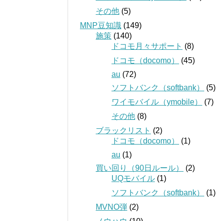
その他
(5)
MNP豆知識
(149)
施策
(140)
ドコモ月々サポート
(8)
ドコモ（docomo）
(45)
au
(72)
ソフトバンク（softbank）
(5)
ワイモバイル（ymobile）
(7)
その他
(8)
ブラックリスト
(2)
ドコモ（docomo）
(1)
au
(1)
買い回り（90日ルール）
(2)
UQモバイル
(1)
ソフトバンク（softbank）
(1)
MVNO弾
(2)