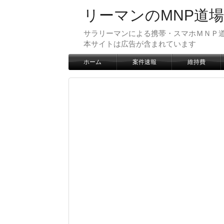
リーマンのMNP道場
サラリーマンによる携帯・スマホＭＮＰ道
本サイトは広告が含まれています
ホーム
案件速報
維持費