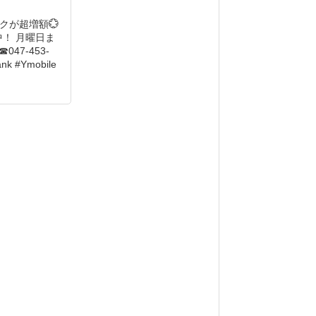
ックが超増額💮
中！ 月曜日ま
47-453-
k #Ymobile