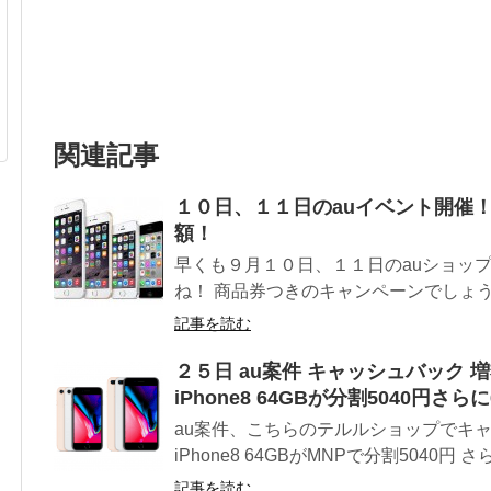
関連記事
１０日、１１日のauイベント開催
額！
早くも９月１０日、１１日のauショッ
ね！ 商品券つきのキャンペーンでしょうか
記事を読む
２５日 au案件 キャッシュバック 
iPhone8 64GBが分割5040円さら
au案件、こちらのテルルショップでキャ
iPhone8 64GBがMNPで分割5040円 さらに
記事を読む