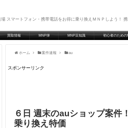
場 スマートフォン・携帯電話をお得に乗り換えＭＮＰしよう！ 
買取情報
MNP弾
MNP豆知識
初心者のための
ホーム
案件速報
au
スポンサーリンク
６日 週末のauショップ案件！
乗り換え特価