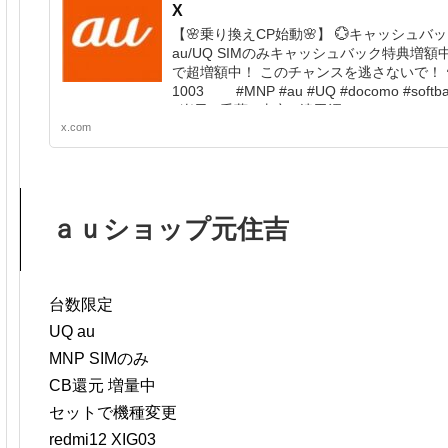
X
【🌸乗り換えCP始動🌸】 💮キャッシュバ
au/UQ SIMのみキャッシュバック特典増額
で超増額中！ このチャンスを逃さないで！ ☎︎0
1003 #MNP #au #UQ #docomo #softban
#楽天 #千葉 #東京 #津田沼 #iP...
x.com
ａｕショップ元住吉
台数限定
UQ au
MNP SIMのみ
CB還元 増量中
セットで機種変更
redmi12 XIG03