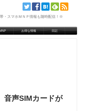
携帯・スマホＭＮＰ情報も随時配信！※
MNP
お得な情報
日記
 音声SIMカードが