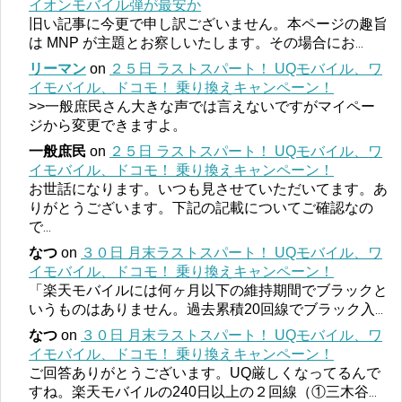
イオンモバイル弾が最安か
旧い記事に今更で申し訳ございません。本ページの趣旨
は MNP が主題とお察しいたします。その場合にお
...
リーマン
on
２５日 ラストスパート！ UQモバイル、ワ
イモバイル、ドコモ！ 乗り換えキャンペーン！
>>一般庶民さん大きな声では言えないですがマイペー
ジから変更できますよ。
一般庶民
on
２５日 ラストスパート！ UQモバイル、ワ
イモバイル、ドコモ！ 乗り換えキャンペーン！
お世話になります。いつも見させていただいてます。あ
りがとうございます。下記の記載についてご確認なの
で
...
なつ
on
３０日 月末ラストスパート！ UQモバイル、ワ
イモバイル、ドコモ！ 乗り換えキャンペーン！
「楽天モバイルには何ヶ月以下の維持期間でブラックと
いうものはありません。過去累積20回線でブラック入
...
なつ
on
３０日 月末ラストスパート！ UQモバイル、ワ
イモバイル、ドコモ！ 乗り換えキャンペーン！
ご回答ありがとうございます。UQ厳しくなってるんで
すね。楽天モバイルの240日以上の２回線（①三木谷
...