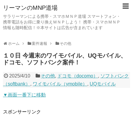
リーマンのMNP道場
サラリーマンによる携帯・スマホＭＮＰ道場 スマートフォン・
携帯電話をお得に乗り換えＭＮＰしよう！ 携帯・スマホＭＮＰ
情報も随時配信！※本サイトは広告が含まれています
ホーム
案件速報
その他
１０日 今週末のワイモバイル、UQモバイル、
ドコモ、ソフトバンク案件！
2025/4/10
その他
,
ドコモ（docomo）
,
ソフトバンク
（softbank）
,
ワイモバイル（ymobile）
,
UQモバイル
▼画面一番下に移動
スポンサーリンク