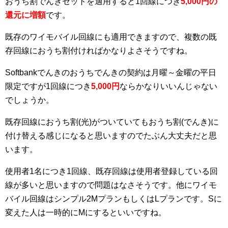
おうち割でんきセットを適用すると1回線につき
5,000円の
還元に増額
です。
既存のワイモバイル回線にも適用できますので、複数の既
存回線におうち割付ければかなりよさそうですね。
Softbankでんきのおうちでんきの契約は月曜～金曜の平日
限定ですが1回線につき
5,000
円
ならかなりいいんじゃない
でしょうか。
既存回線におうち割(光)がついていてもおうち割(でんき)に
付け替える感じになると思いますのでたぶん大丈夫だと思
います。
使用者1名につき1回線、既存回線は使用者登録している回
線が多いと思いますので問題はなさそうです。他にワイモ
バイル回線はシンプル2MプランもしくはLプランです。Sに
変えた人は一時的にMにするといいですね。