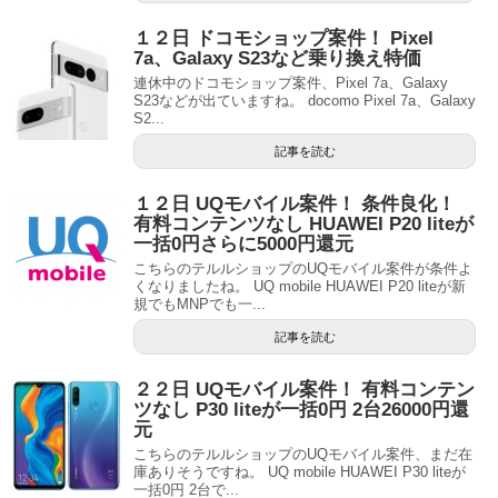
１２日 ドコモショップ案件！ Pixel
7a、Galaxy S23など乗り換え特価
連休中のドコモショップ案件、Pixel 7a、Galaxy
S23などが出ていますね。 docomo Pixel 7a、Galaxy
S2...
記事を読む
１２日 UQモバイル案件！ 条件良化！
有料コンテンツなし HUAWEI P20 liteが
一括0円さらに5000円還元
こちらのテルルショップのUQモバイル案件が条件よ
くなりましたね。 UQ mobile HUAWEI P20 liteが新
規でもMNPでも一...
記事を読む
２２日 UQモバイル案件！ 有料コンテン
ツなし P30 liteが一括0円 2台26000円還
元
こちらのテルルショップのUQモバイル案件、まだ在
庫ありそうですね。 UQ mobile HUAWEI P30 liteが
一括0円 2台で...