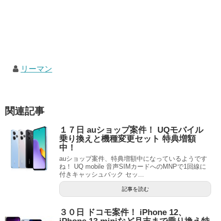
リーマン
関連記事
１７日 auショップ案件！ UQモバイル
乗り換えと機種変更セット 特典増額
中！
auショップ案件、特典増額中になっているようです
ね！ UQ mobile 音声SIMカードへのMNPで1回線に
付きキャッシュバック セッ...
記事を読む
３０日 ドコモ案件！ iPhone 12、