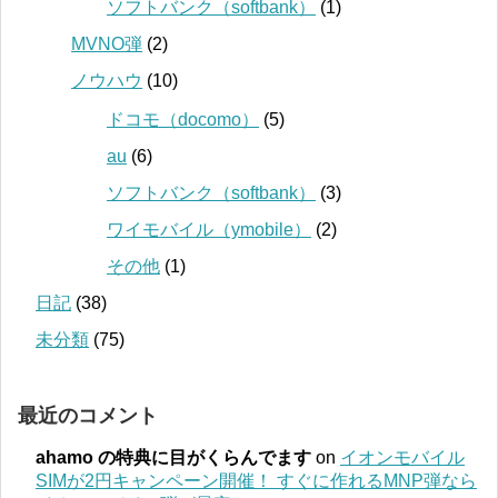
ソフトバンク（softbank）
(1)
MVNO弾
(2)
ノウハウ
(10)
ドコモ（docomo）
(5)
au
(6)
ソフトバンク（softbank）
(3)
ワイモバイル（ymobile）
(2)
その他
(1)
日記
(38)
未分類
(75)
最近のコメント
ahamo の特典に目がくらんでます
on
イオンモバイル
SIMが2円キャンペーン開催！ すぐに作れるMNP弾なら