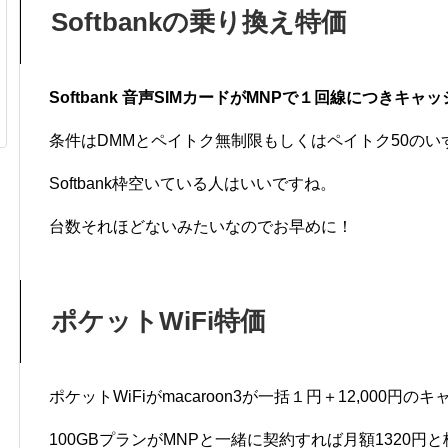
Softbankの乗り換え特価
Softbank 音声SIMカードがMNPで１回線につきキャ
条件はDMMとペイトク無制限もしくはペイトク50の
Softbank枠空いている人はいいですね。
台数それほどないみたいなのでお早めに！
ポケットWiFi特価
ポケットWiFiがmacaroon3が一括１円＋12,000
100GBプランがMNPと一緒に契約すれば月額1320円