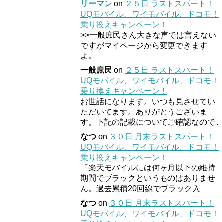
リーマン
on
２５日 ラストスパート！
UQモバイル、ワイモバイル、ドコモ！
乗り換えキャンペーン！
>>一般庶民さん大きな声では言えない
ですがマイページから変更できます
よ。
一般庶民
on
２５日 ラストスパート！
UQモバイル、ワイモバイル、ドコモ！
乗り換えキャンペーン！
お世話になります。いつも見させてい
ただいてます。ありがとうございま
す。下記の記載についてご確認なので
...
なつ
on
３０日 月末ラストスパート！
UQモバイル、ワイモバイル、ドコモ！
乗り換えキャンペーン！
「楽天モバイルには何ヶ月以下の維持
期間でブラックというものはありませ
ん。過去累積20回線でブラック入
...
なつ
on
３０日 月末ラストスパート！
UQモバイル、ワイモバイル、ドコモ！