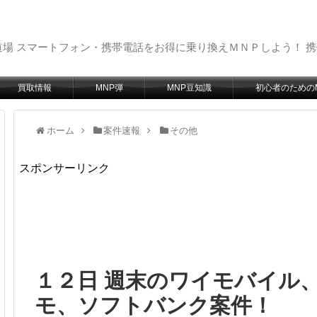
場 スマートフォン・携帯電話をお得に乗り換えＭＮＰしよう！ 
買取情報
MNP弾
MNP豆知識
初心者のための
ホーム
案件速報
その他
スポンサーリンク
１２日 週末のワイモバイル
モ、ソフトバンク案件！