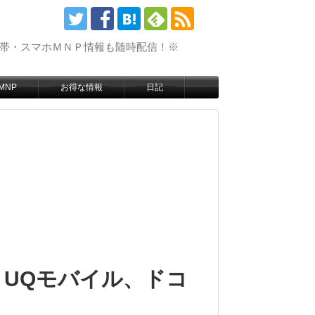
携帯・スマホＭＮＰ情報も随時配信！※
MNP
お得な情報
日記
、UQモバイル、ドコ