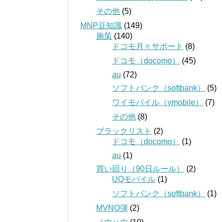
その他
(5)
MNP豆知識
(149)
施策
(140)
ドコモ月々サポート
(8)
ドコモ（docomo）
(45)
au
(72)
ソフトバンク（softbank）
(5)
ワイモバイル（ymobile）
(7)
その他
(8)
ブラックリスト
(2)
ドコモ（docomo）
(1)
au
(1)
買い回り（90日ルール）
(2)
UQモバイル
(1)
ソフトバンク（softbank）
(1)
MVNO弾
(2)