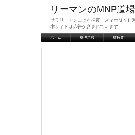
リーマンのMNP道場
サラリーマンによる携帯・スマホＭＮＰ道
本サイトは広告が含まれています
ホーム
案件速報
維持費