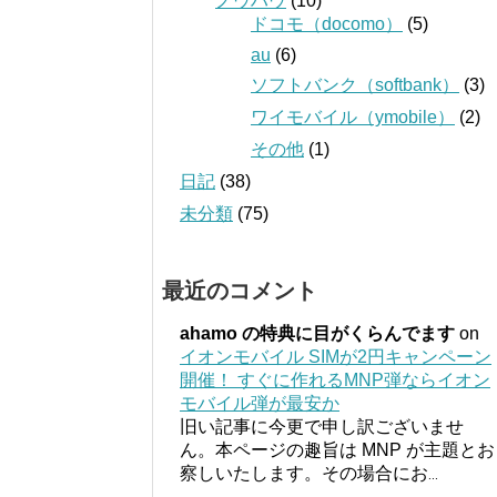
ノウハウ
(10)
ドコモ（docomo）
(5)
au
(6)
ソフトバンク（softbank）
(3)
ワイモバイル（ymobile）
(2)
その他
(1)
日記
(38)
未分類
(75)
最近のコメント
ahamo の特典に目がくらんでます
on
イオンモバイル SIMが2円キャンペーン
開催！ すぐに作れるMNP弾ならイオン
モバイル弾が最安か
旧い記事に今更で申し訳ございませ
ん。本ページの趣旨は MNP が主題とお
察しいたします。その場合にお
...