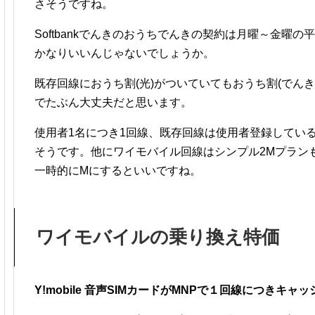
さそうですね。
Softbankでんきのおうちでんきの契約は月曜～金曜の
かなりいいんじゃないでしょうか。
既存回線におうち割(光)がついていてもおうち割(でん
でたぶん大丈夫だと思います。
使用者1名につき1回線、既存回線は使用者登録してい
そうです。他にワイモバイル回線はシンプル2Mプラン
一時的にMにするといいですね。
ワイモバイルの乗り換え特価
Y!mobile 音声SIMカードがMNPで１回線につきキャ