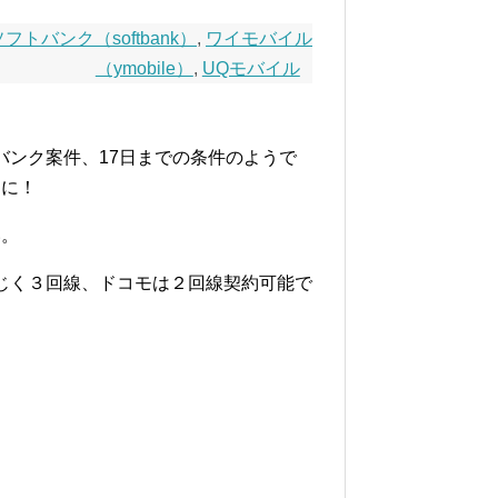
ソフトバンク（softbank）
,
ワイモバイル
（ymobile）
,
UQモバイル
バンク案件、17日までの条件のようで
めに！
い。
じく３回線、ドコモは２回線契約可能で