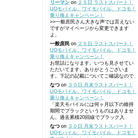
リーマン
on
２５日 ラストスパート！
UQモバイル、ワイモバイル、ドコモ！
乗り換えキャンペーン！
>>一般庶民さん大きな声では言えない
ですがマイページから変更できます
よ。
一般庶民
on
２５日 ラストスパート！
UQモバイル、ワイモバイル、ドコモ！
乗り換えキャンペーン！
お世話になります。いつも見させてい
ただいてます。ありがとうございま
す。下記の記載についてご確認なので
...
なつ
on
３０日 月末ラストスパート！
UQモバイル、ワイモバイル、ドコモ！
乗り換えキャンペーン！
「楽天モバイルには何ヶ月以下の維持
期間でブラックというものはありませ
ん。過去累積20回線でブラック入
...
なつ
on
３０日 月末ラストスパート！
UQモバイル、ワイモバイル、ドコモ！