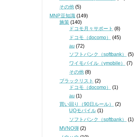
その他
(5)
MNP豆知識
(149)
施策
(140)
ドコモ月々サポート
(8)
ドコモ（docomo）
(45)
au
(72)
ソフトバンク（softbank）
(5)
ワイモバイル（ymobile）
(7)
その他
(8)
ブラックリスト
(2)
ドコモ（docomo）
(1)
au
(1)
買い回り（90日ルール）
(2)
UQモバイル
(1)
ソフトバンク（softbank）
(1)
MVNO弾
(2)