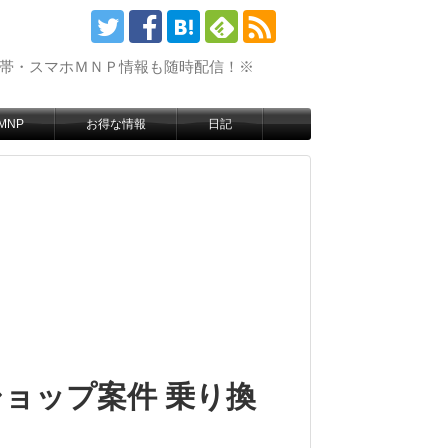
携帯・スマホＭＮＰ情報も随時配信！※
MNP
お得な情報
日記
ョップ案件 乗り換