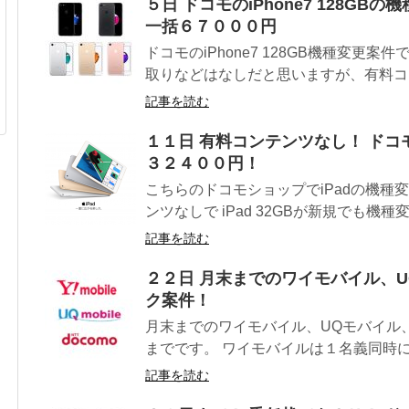
５日 ドコモのiPhone7 128GBの機
一括６７０００円
ドコモのiPhone7 128GB機種変更案件
取りなどはなしだと思いますが、有料コン
記事を読む
１１日 有料コンテンツなし！ ドコモ
３２４００円！
こちらのドコモショップでiPadの機種
ンツなしで iPad 32GBが新規でも機種変更
記事を読む
２２日 月末までのワイモバイル、
ク案件！
月末までのワイモバイル、UQモバイル
までです。 ワイモバイルは１名義同時に
記事を読む