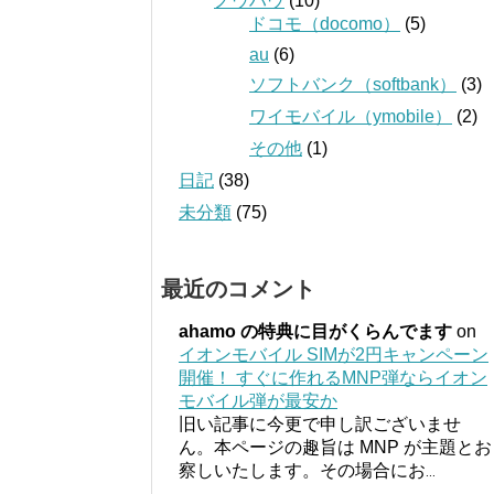
ノウハウ
(10)
ドコモ（docomo）
(5)
au
(6)
ソフトバンク（softbank）
(3)
ワイモバイル（ymobile）
(2)
その他
(1)
日記
(38)
未分類
(75)
最近のコメント
ahamo の特典に目がくらんでます
on
イオンモバイル SIMが2円キャンペーン
開催！ すぐに作れるMNP弾ならイオン
モバイル弾が最安か
旧い記事に今更で申し訳ございませ
ん。本ページの趣旨は MNP が主題とお
察しいたします。その場合にお
...