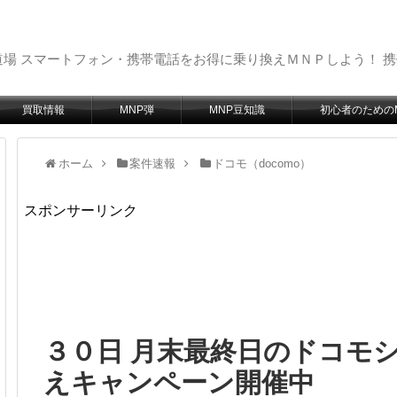
場 スマートフォン・携帯電話をお得に乗り換えＭＮＰしよう！ 
買取情報
MNP弾
MNP豆知識
初心者のための
ホーム
案件速報
ドコモ（docomo）
スポンサーリンク
３０日 月末最終日のドコモシ
えキャンペーン開催中