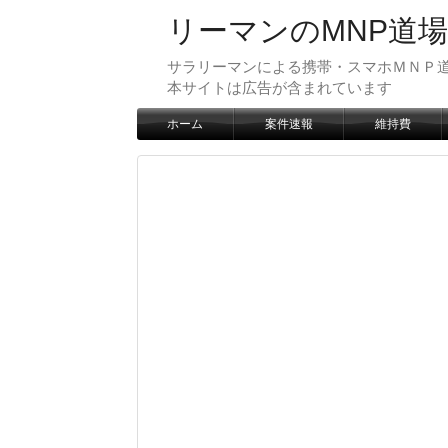
リーマンのMNP道場
サラリーマンによる携帯・スマホＭＮＰ道
本サイトは広告が含まれています
ホーム
案件速報
維持費