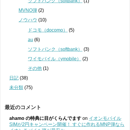
ソフトバンク（softbank）
(1)
MVNO弾
(2)
ノウハウ
(10)
ドコモ（docomo）
(5)
au
(6)
ソフトバンク（softbank）
(3)
ワイモバイル（ymobile）
(2)
その他
(1)
日記
(38)
未分類
(75)
最近のコメント
ahamo の特典に目がくらんでます
on
イオンモバイル
SIMが2円キャンペーン開催！ すぐに作れるMNP弾なら