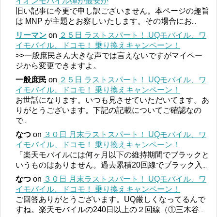
イオンモバイル弾が最安か
旧い記事に今更で申し訳ございません。本ページの趣旨
は MNP が主題とお察しいたします。その場合にお
...
リーマン
on
２５日 ラストスパート！ UQモバイル、ワ
イモバイル、ドコモ！ 乗り換えキャンペーン！
>>一般庶民さん大きな声では言えないですがマイペー
ジから変更できますよ。
一般庶民
on
２５日 ラストスパート！ UQモバイル、ワ
イモバイル、ドコモ！ 乗り換えキャンペーン！
お世話になります。いつも見させていただいてます。あ
りがとうございます。下記の記載についてご確認なの
で
...
なつ
on
３０日 月末ラストスパート！ UQモバイル、ワ
イモバイル、ドコモ！ 乗り換えキャンペーン！
「楽天モバイルには何ヶ月以下の維持期間でブラックと
いうものはありません。過去累積20回線でブラック入
...
なつ
on
３０日 月末ラストスパート！ UQモバイル、ワ
イモバイル、ドコモ！ 乗り換えキャンペーン！
ご回答ありがとうございます。UQ厳しくなってるんで
すね。楽天モバイルの240日以上の２回線（①三木谷
...