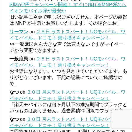
SIMが2円キャンペーン開催！ すぐに作れるMNP弾なら
イオンモバイル弾が最安か
旧い記事に今更で申し訳ございません。本ページの趣旨
は MNP が主題とお察しいたします。その場合にお
...
リーマン
on
２５日 ラストスパート！ UQモバイル、ワ
イモバイル、ドコモ！ 乗り換えキャンペーン！
>>一般庶民さん大きな声では言えないですがマイペー
ジから変更できますよ。
一般庶民
on
２５日 ラストスパート！ UQモバイル、ワ
イモバイル、ドコモ！ 乗り換えキャンペーン！
お世話になります。いつも見させていただいてます。あ
りがとうございます。下記の記載についてご確認なの
で
...
なつ
on
３０日 月末ラストスパート！ UQモバイル、ワ
イモバイル、ドコモ！ 乗り換えキャンペーン！
「楽天モバイルには何ヶ月以下の維持期間でブラックと
いうものはありません。過去累積20回線でブラック入
...
なつ
on
３０日 月末ラストスパート！ UQモバイル、ワ
イモバイル、ドコモ！ 乗り換えキャンペーン！
ご回答ありがとうございます。UQ厳しくなってるんで