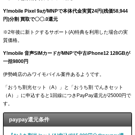
Y!mobile Pixel 9aがMNPで本体代金実質24円(残価58,944
円)分割 買取で〇〇.0還元
※2年後に新トクするサポート(A)特典を利用した場合の実
質価格。
Y!mobile 音声SIMカードがMNPで中古iPhone12 128GBが
一括9800円
伊勢崎店のみワイモバイル案件あるようです。
「おうち割光セット（A）」と「おうち割 でんきセット
（A）」に申込すると1回線につきPayPay還元が25000円で
す。
paypay還元条件