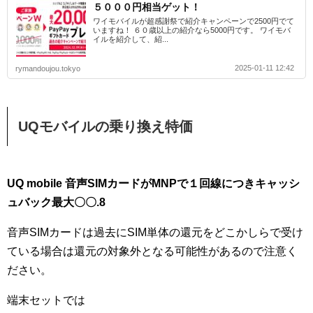
５０００円相当ゲット！
ワイモバイルが超感謝祭で紹介キャンペーンで2500円でて
いますね！ ６０歳以上の紹介なら5000円です。 ワイモバ
イルを紹介して、紹...
2025-01-11 12:42
rymandoujou.tokyo
UQモバイルの乗り換え特価
UQ mobile 音声SIMカードがMNPで１回線につきキャッシ
ュバック最大〇〇.8
音声SIMカードは過去にSIM単体の還元をどこかしらで受け
ている場合は還元の対象外となる可能性があるので注意く
ださい。
端末セットでは