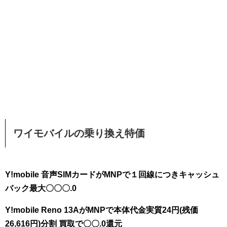
ワイモバイルの乗り換え特価
Y!mobile 音声SIMカードがMNPで１回線につきキャッシュ
バック最大〇〇〇.0
Y!mobile Reno 13AがMNPで本体代金実質24円(残価
26,616円)分割 買取で〇〇.0還元