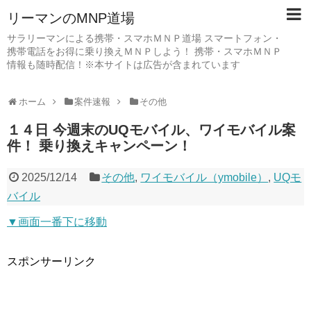
リーマンのMNP道場
サラリーマンによる携帯・スマホＭＮＰ道場 スマートフォン・
携帯電話をお得に乗り換えＭＮＰしよう！ 携帯・スマホＭＮＰ
情報も随時配信！※本サイトは広告が含まれています
ホーム
案件速報
その他
１４日 今週末のUQモバイル、ワイモバイル案
件！ 乗り換えキャンペーン！
2025/12/14
その他
,
ワイモバイル（ymobile）
,
UQモ
バイル
▼画面一番下に移動
スポンサーリンク