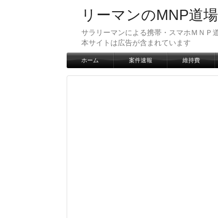
リーマンのMNP道場
サラリーマンによる携帯・スマホＭＮＰ道
本サイトは広告が含まれています
ホーム
案件速報
維持費