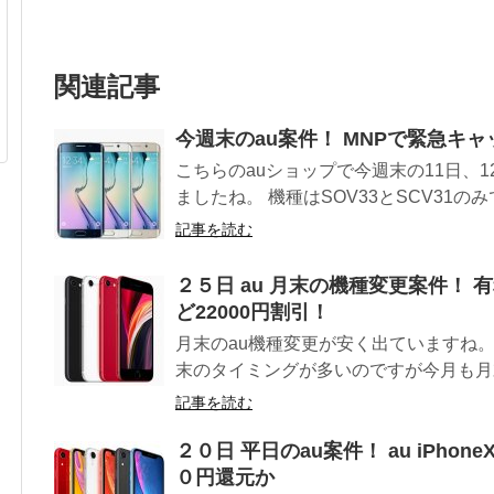
関連記事
今週末のau案件！ MNPで緊急キ
こちらのauショップで今週末の11日、
ましたね。 機種はSOV33とSCV31のみでi
記事を読む
２５日 au 月末の機種変更案件！ 有
ど22000円割引！
月末のau機種変更が安く出ていますね
末のタイミングが多いのですが今月も月末
記事を読む
２０日 平日のau案件！ au iPhon
０円還元か