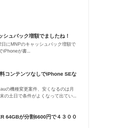
ャッシュバック増額でましたね！
12日にMNPのキャッシュバック増額で
Phoneが書...
料コンテンツなしでiPhone SEな
。auの機種変更案件、安くなるのは月
の土日で条件がよくなって出てい...
eXR 64GBが分割6600円で４３００