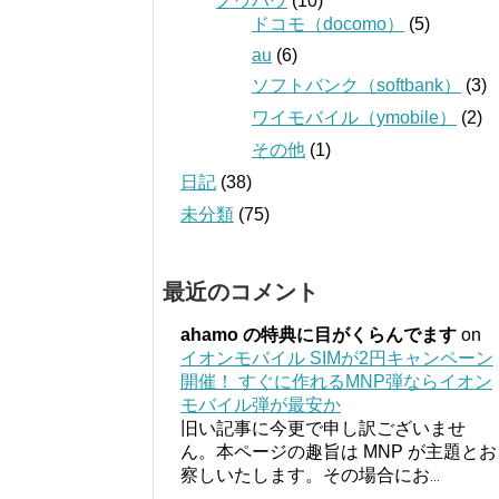
ノウハウ
(10)
ドコモ（docomo）
(5)
au
(6)
ソフトバンク（softbank）
(3)
ワイモバイル（ymobile）
(2)
その他
(1)
日記
(38)
未分類
(75)
最近のコメント
ahamo の特典に目がくらんでます
on
イオンモバイル SIMが2円キャンペーン
開催！ すぐに作れるMNP弾ならイオン
モバイル弾が最安か
旧い記事に今更で申し訳ございませ
ん。本ページの趣旨は MNP が主題とお
察しいたします。その場合にお
...