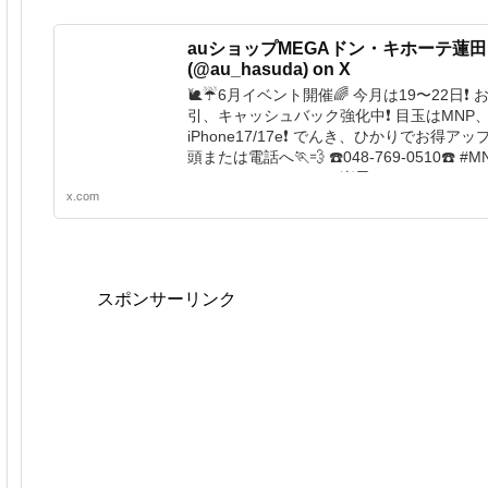
auショップMEGAドン・キホーテ蓮田
(@au_hasuda) on X
🐌☔6月イベント開催🌈 今月は19〜22日❗️
引、キャッシュバック強化中❗ 目玉はMNP、Pi
iPhone17/17e❗ でんき、ひかりでお得アッ
頭または電話へ🏃💨 ☎️048-769-0510☎️ #MN
#docomo #SoftBank #楽天 ...
x.com
スポンサーリンク