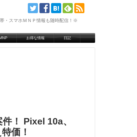
携帯・スマホＭＮＰ情報も随時配信！※
MNP
お得な情報
日記
 Pixel 10a、
換え特価！