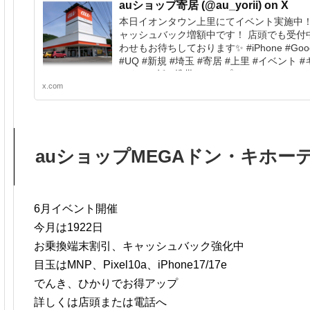
auショップ寄居 (@au_yorii) on X
本日イオンタウン上里にてイベント実施中！ 
ャッシュバック増額中です！ 店頭でも受付中
わせもお待ちしております✨ #iPhone #Google
#UQ #新規 #埼玉 #寄居 #上里 #イベント
ック #一括 #携帯ショップ #CB
x.com
auショップMEGAドン・キホー
6月イベント開催
今月は1922日
お乗換端末割引、キャッシュバック強化中
目玉はMNP、Pixel10a、iPhone17/17e
でんき、ひかりでお得アップ
詳しくは店頭または電話へ