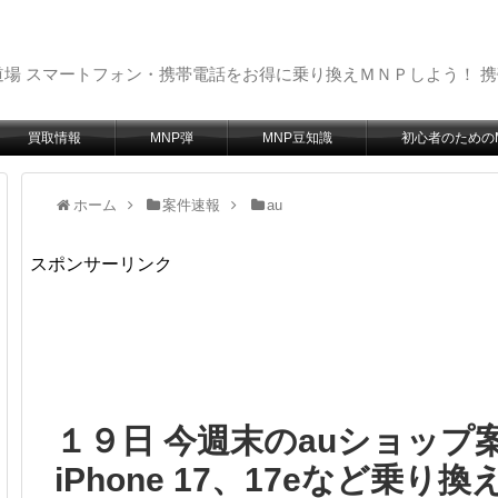
場 スマートフォン・携帯電話をお得に乗り換えＭＮＰしよう！ 
買取情報
MNP弾
MNP豆知識
初心者のための
ホーム
案件速報
au
スポンサーリンク
１９日 今週末のauショップ案件！
iPhone 17、17eなど乗り