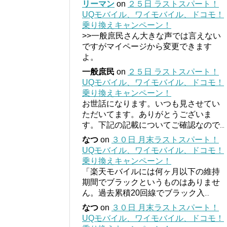
リーマン
on
２５日 ラストスパート！
UQモバイル、ワイモバイル、ドコモ！
乗り換えキャンペーン！
>>一般庶民さん大きな声では言えない
ですがマイページから変更できます
よ。
一般庶民
on
２５日 ラストスパート！
UQモバイル、ワイモバイル、ドコモ！
乗り換えキャンペーン！
お世話になります。いつも見させてい
ただいてます。ありがとうございま
す。下記の記載についてご確認なので
...
なつ
on
３０日 月末ラストスパート！
UQモバイル、ワイモバイル、ドコモ！
乗り換えキャンペーン！
「楽天モバイルには何ヶ月以下の維持
期間でブラックというものはありませ
ん。過去累積20回線でブラック入
...
なつ
on
３０日 月末ラストスパート！
UQモバイル、ワイモバイル、ドコモ！