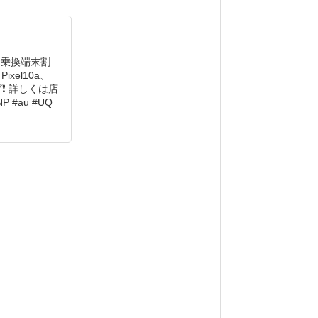
 お乗換端末割
xel10a、
プ❗️ 詳しくは店
P #au #UQ