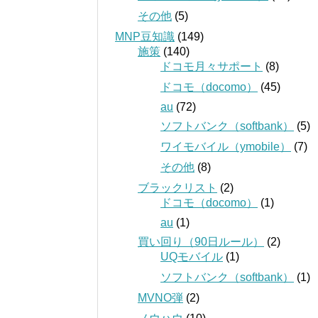
その他
(5)
MNP豆知識
(149)
施策
(140)
ドコモ月々サポート
(8)
ドコモ（docomo）
(45)
au
(72)
ソフトバンク（softbank）
(5)
ワイモバイル（ymobile）
(7)
その他
(8)
ブラックリスト
(2)
ドコモ（docomo）
(1)
au
(1)
買い回り（90日ルール）
(2)
UQモバイル
(1)
ソフトバンク（softbank）
(1)
MVNO弾
(2)