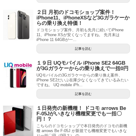
２日 月初のドコモショップ案件！
iPhone11、iPhoneXSなど3Gガラケーか
らの乗り換え特価！
ドコモショップ案件、月初も先月に続いてiPhone
11、iPhone XSが安くなってますね。 先月末は
iPhone 11 64GBが一...
記事を読む
１９日 UQモバイル iPhone SE2 64GB
が3Gガラケーからの乗り換えで一括0円
UQモバイルの3Gガラケーからの乗り換え案件、
iPhone SE2だいぶ在庫少なくなってきているみたい
ですね。 UQ mobile iPh...
記事を読む
１日発売の新機種！ ドコモ arrows Be
F-05Jがいきなり機種変更でも一括〇
円！？
こちらのドコモショップで本日発売のドコモの新機
種 arrows Be F-05J が新規でも機種変更でもいきな
り一括〇円（0円？） の...