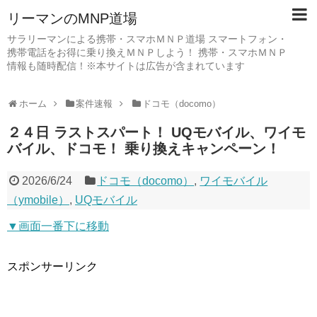
リーマンのMNP道場
サラリーマンによる携帯・スマホＭＮＰ道場 スマートフォン・
携帯電話をお得に乗り換えＭＮＰしよう！ 携帯・スマホＭＮＰ
情報も随時配信！※本サイトは広告が含まれています
ホーム
案件速報
ドコモ（docomo）
２４日 ラストスパート！ UQモバイル、ワイモ
バイル、ドコモ！ 乗り換えキャンペーン！
2026/6/24
ドコモ（docomo）
,
ワイモバイル
（ymobile）
,
UQモバイル
▼画面一番下に移動
スポンサーリンク