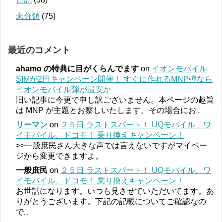
未分類
(75)
最近のコメント
ahamo の特典に目がくらんでます
on
イオンモバイル
SIMが2円キャンペーン開催！ すぐに作れるMNP弾なら
イオンモバイル弾が最安か
旧い記事に今更で申し訳ございません。本ページの趣旨
は MNP が主題とお察しいたします。その場合にお
...
リーマン
on
２５日 ラストスパート！ UQモバイル、ワ
イモバイル、ドコモ！ 乗り換えキャンペーン！
>>一般庶民さん大きな声では言えないですがマイペー
ジから変更できますよ。
一般庶民
on
２５日 ラストスパート！ UQモバイル、ワ
イモバイル、ドコモ！ 乗り換えキャンペーン！
お世話になります。いつも見させていただいてます。あ
りがとうございます。下記の記載についてご確認なの
で
...