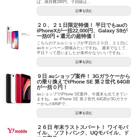
ば、維持費280円、子回線は...
記事を読む
２０、２１日限定特価！ 平日でもauの
iPhoneXが一括22,000円、Galaxy S9が
一括0円＋還元の超特価！
こちらのテルルショップが平日の２０日、２１日に
auキャンペーン開催みたいですね。 週末でなくて、
平日？って思いましたが条件かなりいいですね...
記事を読む
９日 auショップ案件！ 3Gガラケーから
の乗り換えでiPhone SE 第２世代 64GB
が一括０円！
auショップでiPhone SE案件、今週末も出てきてい
ますね。 au iPhone SE 第２世代 64GBが3Gガラケ
ーからのMNPで...
記事を読む
２６日 年末ラストスパート！ ワイモバ
イル、 ソフトバンク、UQモバイル、ド