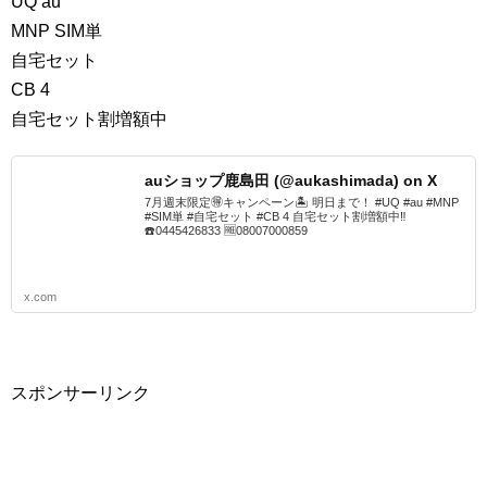
UQ au
MNP SIM単
自宅セット
CB 4
自宅セット割増額中
auショップ鹿島田 (@aukashimada) on X
7月週末限定🉐キャンペーン🏝️ 明日まで！ #UQ #au #MNP
#SIM単 #自宅セット #CB 4 自宅セット割増額中‼️
☎️0445426833 🆓08007000859
x.com
スポンサーリンク