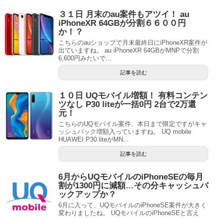
３１日 月末のau案件もアツイ！ au
iPhoneXR 64GBが分割６６００円
か！？
こちらのauショップで月末最終日にiPhoneXR案件が
出ていますね。 au iPhoneXR 64GBがMNPで分割
6,600円みたいで...
記事を読む
１０日 UQモバイル増額！ 有料コンテン
ツなし P30 liteが一括0円 2台で2万還
元！
こちらのUQモバイル案件、本日まで限定ですがキャ
ッシュバック増額入っていますね。 UQ mobile
HUAWEI P30 liteがMN...
記事を読む
6月からUQモバイルのiPhoneSEの毎月
割が1300円に減額…その分キャッシュバ
ックアップか？
6月に入って、UQモバイルのiPhoneSE案件が大きく
変わりましたね。 UQモバイルのiPhoneSEと言え