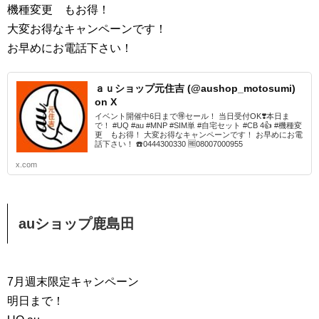
機種変更 もお得！
大変お得なキャンペーンです！
お早めにお電話下さい！
ａｕショップ元住吉 (@aushop_motosumi)
on X
イベント開催中6日まで🉐セール！ 当日受付OK❣️本日ま
で！ #UQ #au #MNP #SIM単 #自宅セット #CB 4👍 #機種変
更 もお得！ 大変お得なキャンペーンです！ お早めにお電
話下さい！ ☎️0444300330 🆓08007000955
x.com
auショップ鹿島田
7月週末限定キャンペーン
明日まで！