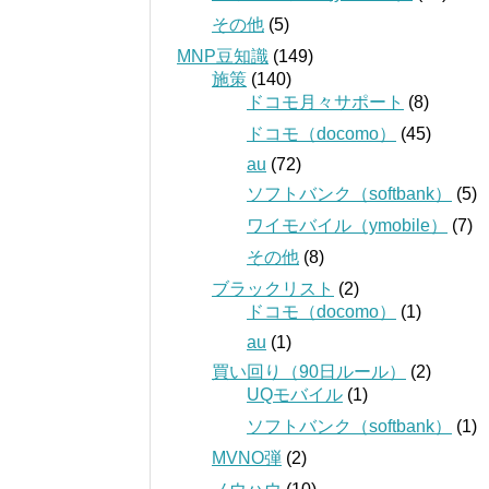
その他
(5)
MNP豆知識
(149)
施策
(140)
ドコモ月々サポート
(8)
ドコモ（docomo）
(45)
au
(72)
ソフトバンク（softbank）
(5)
ワイモバイル（ymobile）
(7)
その他
(8)
ブラックリスト
(2)
ドコモ（docomo）
(1)
au
(1)
買い回り（90日ルール）
(2)
UQモバイル
(1)
ソフトバンク（softbank）
(1)
MVNO弾
(2)