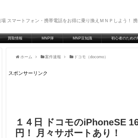
場 スマートフォン・携帯電話をお得に乗り換えＭＮＰしよう！ 
買取情報
MNP弾
MNP豆知識
初心者のための
ホーム
案件速報
ドコモ（docomo）
スポンサーリンク
１４日 ドコモのiPhoneSE 
円！ 月々サポートあり！