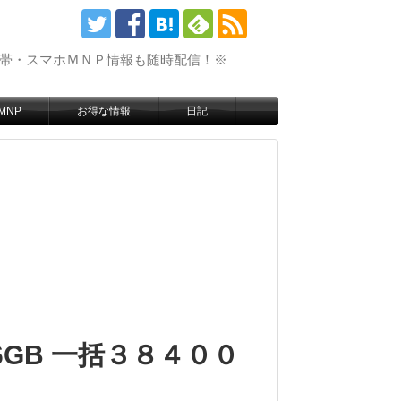
携帯・スマホＭＮＰ情報も随時配信！※
MNP
お得な情報
日記
16GB 一括３８４００