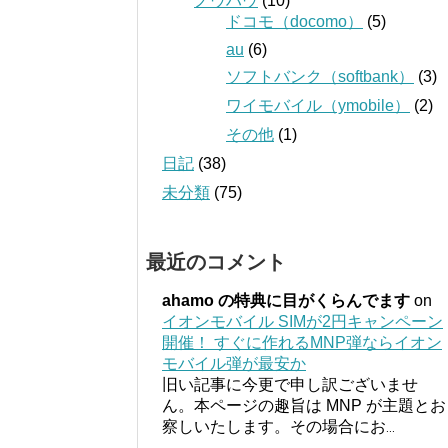
ノウハウ
(10)
ドコモ（docomo）
(5)
au
(6)
ソフトバンク（softbank）
(3)
ワイモバイル（ymobile）
(2)
その他
(1)
日記
(38)
未分類
(75)
最近のコメント
ahamo の特典に目がくらんでます
on
イオンモバイル SIMが2円キャンペーン
開催！ すぐに作れるMNP弾ならイオン
モバイル弾が最安か
旧い記事に今更で申し訳ございませ
ん。本ページの趣旨は MNP が主題とお
察しいたします。その場合にお
...