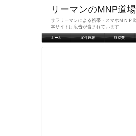
リーマンのMNP道場
サラリーマンによる携帯・スマホＭＮＰ道
本サイトは広告が含まれています
ホーム
案件速報
維持費