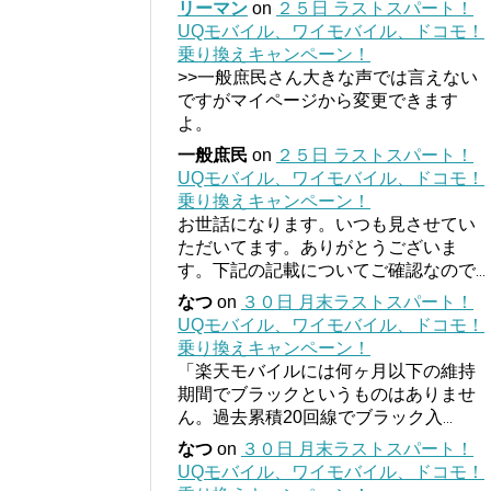
リーマン
on
２５日 ラストスパート！
UQモバイル、ワイモバイル、ドコモ！
乗り換えキャンペーン！
>>一般庶民さん大きな声では言えない
ですがマイページから変更できます
よ。
一般庶民
on
２５日 ラストスパート！
UQモバイル、ワイモバイル、ドコモ！
乗り換えキャンペーン！
お世話になります。いつも見させてい
ただいてます。ありがとうございま
す。下記の記載についてご確認なので
...
なつ
on
３０日 月末ラストスパート！
UQモバイル、ワイモバイル、ドコモ！
乗り換えキャンペーン！
「楽天モバイルには何ヶ月以下の維持
期間でブラックというものはありませ
ん。過去累積20回線でブラック入
...
なつ
on
３０日 月末ラストスパート！
UQモバイル、ワイモバイル、ドコモ！