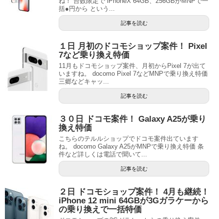
ね！ 台数限定で iPhoneX 64GB、256GBがMNPで一
括●円から という...
記事を読む
１日 月初のドコモショップ案件！ Pixel
7など乗り換え特価
11月もドコモショップ案件、月初からPixel 7が出て
いますね。 docomo Pixel 7などMNPで乗り換え特価
三郷などキャッ...
記事を読む
３０日 ドコモ案件！ Galaxy A25が乗り
換え特価
こちらのテルルショップでドコモ案件出ています
ね。 docomo Galaxy A25がMNPで乗り換え特価 条
件など詳しくは電話で聞いて...
記事を読む
２日 ドコモショップ案件！ 4月も継続！
iPhone 12 mini 64GBが3Gガラケーから
の乗り換えで一括特価