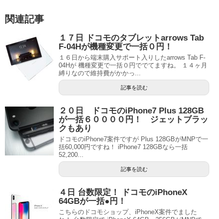
関連記事
１７日 ドコモのタブレットarrows Tab
F-04Hが機種変更で一括０円！
１６日から端末購入サポート入りしたarrows Tab F-
04Hが 機種変更で一括０円ででてますね。 １４ヶ月
縛りなので維持費がかかっ...
記事を読む
２０日 ドコモのiPhone7 Plus 128GB
が一括６００００円！ ジェットブラッ
クもあり
ドコモのiPhone7案件ですが Plus 128GBがMNPで一
括60,000円ですね！ iPhone7 128GBなら一括
52,200...
記事を読む
４日 台数限定！ ドコモのiPhoneX
64GBが一括●円！
こちらのドコモショップ、iPhoneX案件でました