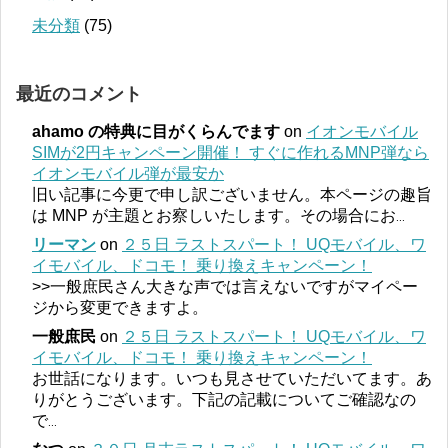
未分類
(75)
最近のコメント
ahamo の特典に目がくらんでます
on
イオンモバイル
SIMが2円キャンペーン開催！ すぐに作れるMNP弾なら
イオンモバイル弾が最安か
旧い記事に今更で申し訳ございません。本ページの趣旨
は MNP が主題とお察しいたします。その場合にお
...
リーマン
on
２５日 ラストスパート！ UQモバイル、ワ
イモバイル、ドコモ！ 乗り換えキャンペーン！
>>一般庶民さん大きな声では言えないですがマイペー
ジから変更できますよ。
一般庶民
on
２５日 ラストスパート！ UQモバイル、ワ
イモバイル、ドコモ！ 乗り換えキャンペーン！
お世話になります。いつも見させていただいてます。あ
りがとうございます。下記の記載についてご確認なの
で
...