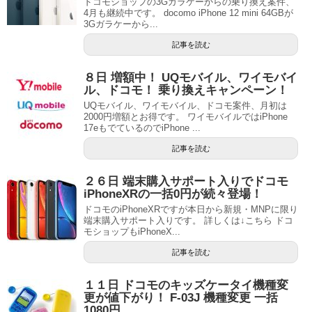
ドコモショップの3Gガラケーからの乗り換え案件、
4月も継続中です。 docomo iPhone 12 mini 64GBが
3Gガラケーから...
記事を読む
８日 増額中！ UQモバイル、ワイモバイ
ル、ドコモ！ 乗り換えキャンペーン！
UQモバイル、ワイモバイル、ドコモ案件、月初は
2000円増額とお得です。 ワイモバイルではiPhone
17eもでているのでiPhone ...
記事を読む
２６日 端末購入サポート入りでドコモ
iPhoneXRの一括0円が続々登場！
ドコモのiPhoneXRですが本日から新規・MNPに限り
端末購入サポート入りです。 詳しくは↓こちら ドコ
モショップもiPhoneX...
記事を読む
１１日 ドコモのキッズケータイ機種変
更が値下がり！ F-03J 機種変更 一括
1080円