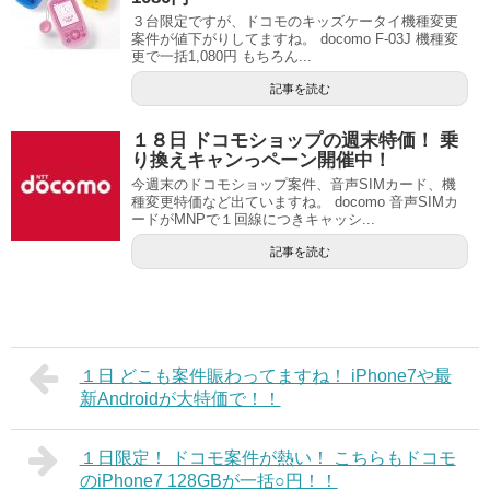
３台限定ですが、ドコモのキッズケータイ機種変更
案件が値下がりしてますね。 docomo F-03J 機種変
更で一括1,080円 もちろん...
記事を読む
１８日 ドコモショップの週末特価！ 乗
り換えキャンっペーン開催中！
今週末のドコモショップ案件、音声SIMカード、機
種変更特価など出ていますね。 docomo 音声SIMカ
ードがMNPで１回線につきキャッシ...
記事を読む
１日 どこも案件賑わってますね！ iPhone7や最
新Androidが大特価で！！
１日限定！ ドコモ案件が熱い！ こちらもドコモ
のiPhone7 128GBが一括○円！！