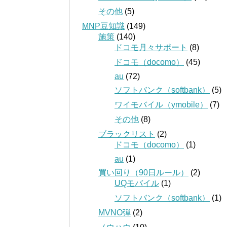
その他
(5)
MNP豆知識
(149)
施策
(140)
ドコモ月々サポート
(8)
ドコモ（docomo）
(45)
au
(72)
ソフトバンク（softbank）
(5)
ワイモバイル（ymobile）
(7)
その他
(8)
ブラックリスト
(2)
ドコモ（docomo）
(1)
au
(1)
買い回り（90日ルール）
(2)
UQモバイル
(1)
ソフトバンク（softbank）
(1)
MVNO弾
(2)