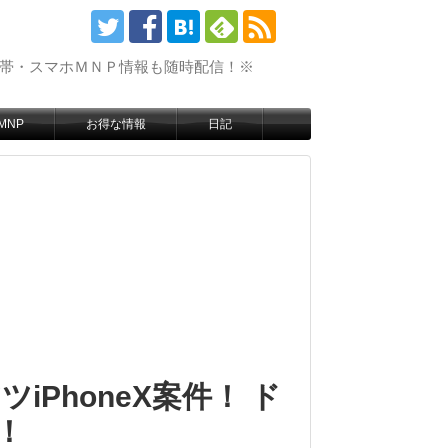
携帯・スマホＭＮＰ情報も随時配信！※
MNP
お得な情報
日記
iPhoneX案件！ ド
！