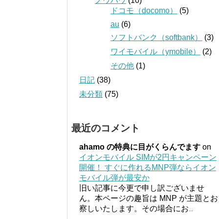
ノウハウ
(10)
ドコモ（docomo）
(5)
au
(6)
ソフトバンク（softbank）
(3)
ワイモバイル（ymobile）
(2)
その他
(1)
日記
(38)
未分類
(75)
最近のコメント
ahamo の特典に目がくらんでます
on
イオンモバイル SIMが2円キャンペーン
開催！ すぐに作れるMNP弾ならイオン
モバイル弾が最安か
旧い記事に今更で申し訳ございませ
ん。本ページの趣旨は MNP が主題とお
察しいたします。その場合にお
...