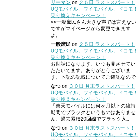
リーマン
on
２５日 ラストスパート！
UQモバイル、ワイモバイル、ドコモ！
乗り換えキャンペーン！
>>一般庶民さん大きな声では言えない
ですがマイページから変更できます
よ。
一般庶民
on
２５日 ラストスパート！
UQモバイル、ワイモバイル、ドコモ！
乗り換えキャンペーン！
お世話になります。いつも見させてい
ただいてます。ありがとうございま
す。下記の記載についてご確認なので
...
なつ
on
３０日 月末ラストスパート！
UQモバイル、ワイモバイル、ドコモ！
乗り換えキャンペーン！
「楽天モバイルには何ヶ月以下の維持
期間でブラックというものはありませ
ん。過去累積20回線でブラック入
...
なつ
on
３０日 月末ラストスパート！
UQモバイル、ワイモバイル、ドコモ！