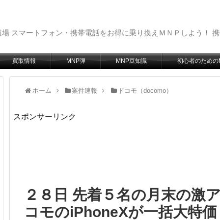
場 スマートフォン・携帯電話をお得に乗り換えＭＮＰしよう！ 
買取情報
MNP弾
MNP豆知識
初心者のための
ホーム
案件速報
ドコモ（docomo）
スポンサーリンク
２８日 先着５名の月末の激アツ
コモのiPhoneXが一括大特価