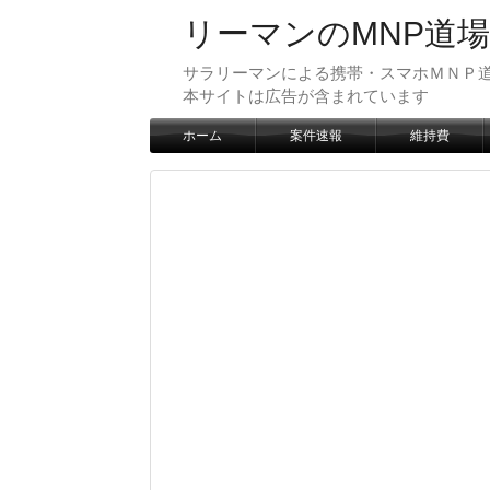
リーマンのMNP道場
サラリーマンによる携帯・スマホＭＮＰ道
本サイトは広告が含まれています
ホーム
案件速報
維持費