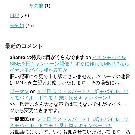
その他
(1)
日記
(38)
未分類
(75)
最近のコメント
ahamo の特典に目がくらんでます
on
イオンモバイル
SIMが2円キャンペーン開催！ すぐに作れるMNP弾なら
イオンモバイル弾が最安か
旧い記事に今更で申し訳ございません。本ページの趣旨
は MNP が主題とお察しいたします。その場合にお
...
リーマン
on
２５日 ラストスパート！ UQモバイル、ワ
イモバイル、ドコモ！ 乗り換えキャンペーン！
>>一般庶民さん大きな声では言えないですがマイペー
ジから変更できますよ。
一般庶民
on
２５日 ラストスパート！ UQモバイル、ワ
イモバイル、ドコモ！ 乗り換えキャンペーン！
お世話になります。いつも見させていただいてます。あ