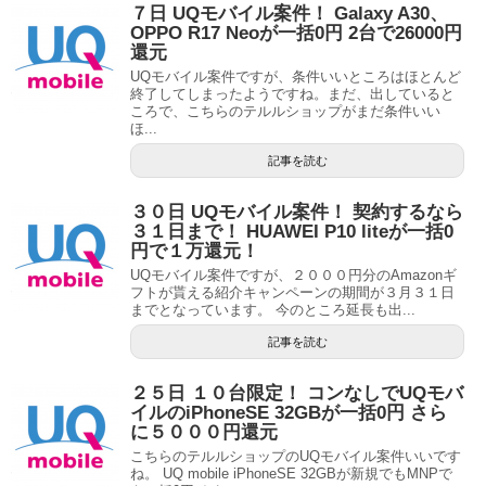
７日 UQモバイル案件！ Galaxy A30、
OPPO R17 Neoが一括0円 2台で26000円
還元
UQモバイル案件ですが、条件いいところはほとんど
終了してしまったようですね。まだ、出していると
ころで、こちらのテルルショップがまだ条件いい
ほ...
記事を読む
３０日 UQモバイル案件！ 契約するなら
３１日まで！ HUAWEI P10 liteが一括0
円で１万還元！
UQモバイル案件ですが、２０００円分のAmazonギ
フトが貰える紹介キャンペーンの期間が３月３１日
までとなっています。 今のところ延長も出...
記事を読む
２５日 １０台限定！ コンなしでUQモバ
イルのiPhoneSE 32GBが一括0円 さら
に５０００円還元
こちらのテルルショップのUQモバイル案件いいです
ね。 UQ mobile iPhoneSE 32GBが新規でもMNPで