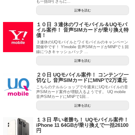
も一括0円 さらに...
記事を読む
１０日 ３連休のワイモバイル＆UQモバ
イル案件！ 音声SIMカードが乗り換え特
価！
３連休のUQモバイルとワイモバイルのキャンペーン
開催中です！ Y!mobile 音声SIMカードがMNPで１回
線につきキャッシュバック ...
記事を読む
２０日 UQモバイル案件！ コンテンツ一
切なし 音声SIMカードにMNPで2万還元
こちらのテルルショップで今週末にUQモバイルの音
声SIMカード案件が増額入るようです。 UQ mobile
音声SIMカードにMNPで1回...
記事を読む
１３日 早い者勝ち！ UQモバイル案件！
iPhone 11 64GBが乗り換えで一括26100
円