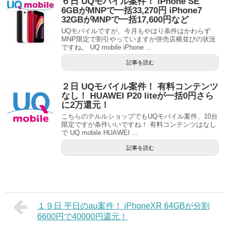
６日 UQモバイル案件！ iPhone SE
6GBがMNPで一括33,270円 iPhone7
32GBがMNPで一括17,600円など
UQモバイルですが、今月もやはり条件はかわらず
MNP限定で割引やっていますが併売店横並びの状況
ですね。 UQ mobile iPhone ...
記事を読む
２日 UQモバイル案件！ 有料コンテンツ
なし！ HUAWEI P20 liteが一括0円さら
に2万還元！
こちらのテルルショップでもUQモバイル案件、10台
限定ですが条件いいですね！ 有料コンテンツはなし
で UQ mobile HUAWEI ...
記事を読む
１９日 平日のau案件！ iPhoneXR 64GBが分割
6600円で40000円還元！