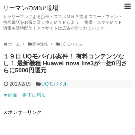
リーマンのMNP道場
サラリーマンによる携帯・スマホＭＮＰ道場 スマートフォン・
携帯電話をお得に乗り換えＭＮＰしよう！ 携帯・スマホＭＮＰ
情報も随時配信！※本サイトは広告が含まれています
ホーム
案件速報
UQモバイル
１９日 UQモバイル案件！ 有料コンテンツな
し！ 最新機種 Huawei nova lite3が一括0円さ
らに5000円還元
2019/2/19
UQモバイル
▼画面一番下に移動
スポンサーリンク