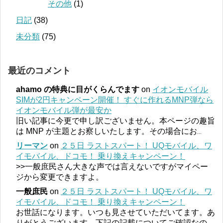
その他
(1)
日記
(38)
未分類
(75)
最近のコメント
ahamo の特典に目がくらんでます
on
イオンモバイル
SIMが2円キャンペーン開催！ すぐに作れるMNP弾なら
イオンモバイル弾が最安か
旧い記事に今更で申し訳ございません。本ページの趣旨
は MNP が主題とお察しいたします。その場合にお
...
リーマン
on
２５日 ラストスパート！ UQモバイル、ワ
イモバイル、ドコモ！ 乗り換えキャンペーン！
>>一般庶民さん大きな声では言えないですがマイペー
ジから変更できますよ。
一般庶民
on
２５日 ラストスパート！ UQモバイル、ワ
イモバイル、ドコモ！ 乗り換えキャンペーン！
お世話になります。いつも見させていただいてます。あ
りがとうございます。下記の記載についてご確認なの