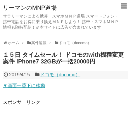
リーマンのMNP道場
サラリーマンによる携帯・スマホＭＮＰ道場 スマートフォン・
携帯電話をお得に乗り換えＭＮＰしよう！ 携帯・スマホＭＮＰ
情報も随時配信！※本サイトは広告が含まれています
ホーム
案件速報
ドコモ（docomo）
１５日 タイムセール！ ドコモのwith機種変更
案件 iPhone7 32GBが一括20000円
2019/4/15
ドコモ（docomo）
▼画面一番下に移動
スポンサーリンク