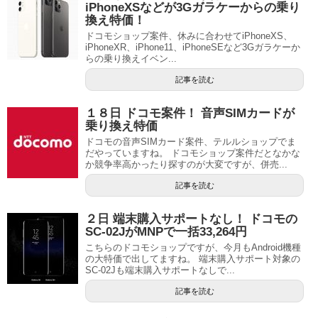
iPhoneXSなどが3Gガラケーからの乗り
換え特価！
ドコモショップ案件、休みに合わせてiPhoneXS、
iPhoneXR、iPhone11、iPhoneSEなど3Gガラケーか
らの乗り換えイベン...
記事を読む
１８日 ドコモ案件！ 音声SIMカードが
乗り換え特価
ドコモの音声SIMカード案件、テルルショップでま
だやっていますね。 ドコモショップ案件だとなかな
か競争率高かったり探すのが大変ですが、併売...
記事を読む
２日 端末購入サポートなし！ ドコモの
SC-02JがMNPで一括33,264円
こちらのドコモショップですが、今月もAndroid機種
の大特価で出してますね。 端末購入サポート対象の
SC-02Jも端末購入サポートなしで...
記事を読む