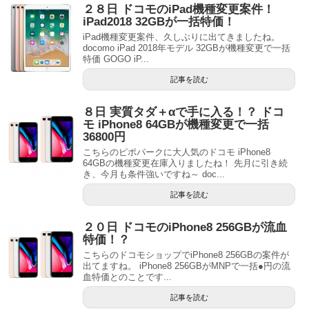
２８日 ドコモのiPad機種変更案件！
iPad2018 32GBが一括特価！
iPad機種変更案件、久しぶりに出てきましたね。
docomo iPad 2018年モデル 32GBが機種変更で一括
特価 GOGO iP...
記事を読む
８日 実質タダ＋αで手に入る！？ ドコ
モ iPhone8 64GBが機種変更で一括
36800円
こちらのピポパークに大人気のドコモ iPhone8
64GBの機種変更在庫入りましたね！ 先月に引き続
き、今月も条件強いですね～ doc...
記事を読む
２０日 ドコモのiPhone8 256GBが流血
特価！？
こちらのドコモショップでiPhone8 256GBの案件が
出てますね。 iPhone8 256GBがMNPで一括●円の流
血特価とのことです...
記事を読む