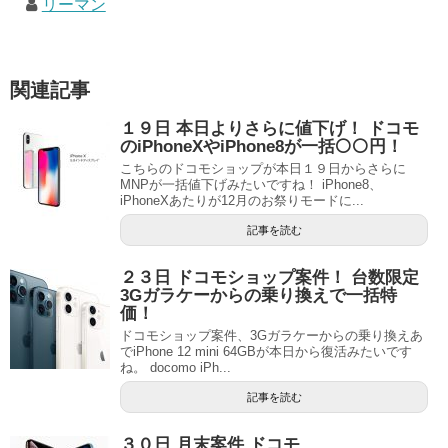
リーマン
関連記事
１９日 本日よりさらに値下げ！ ドコモ
のiPhoneXやiPhone8が一括⚪⚪円！
こちらのドコモショップが本日１９日からさらに
MNPが一括値下げみたいですね！ iPhone8、
iPhoneXあたりが12月のお祭りモードに...
記事を読む
２３日 ドコモショップ案件！ 台数限定
3Gガラケーからの乗り換えで一括特
価！
ドコモショップ案件、3Gガラケーからの乗り換えあ
でiPhone 12 mini 64GBが本日から復活みたいです
ね。 docomo iPh...
記事を読む
３０日 月末案件 ドコモ