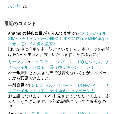
未分類
(75)
最近のコメント
ahamo の特典に目がくらんでます
on
イオンモバイル
SIMが2円キャンペーン開催！ すぐに作れるMNP弾なら
イオンモバイル弾が最安か
旧い記事に今更で申し訳ございません。本ページの趣旨
は MNP が主題とお察しいたします。その場合にお
...
リーマン
on
２５日 ラストスパート！ UQモバイル、ワ
イモバイル、ドコモ！ 乗り換えキャンペーン！
>>一般庶民さん大きな声では言えないですがマイペー
ジから変更できますよ。
一般庶民
on
２５日 ラストスパート！ UQモバイル、ワ
イモバイル、ドコモ！ 乗り換えキャンペーン！
お世話になります。いつも見させていただいてます。あ
りがとうございます。下記の記載についてご確認なの
で
...