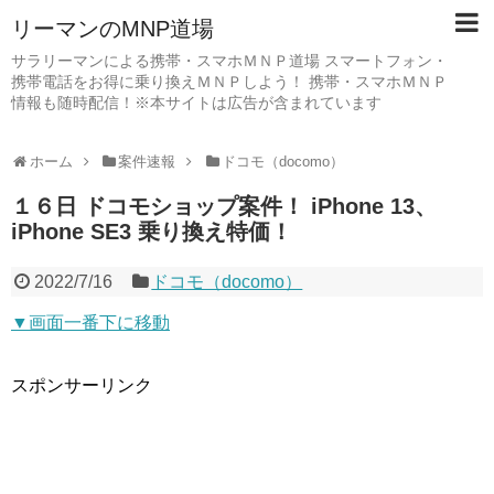
リーマンのMNP道場
サラリーマンによる携帯・スマホＭＮＰ道場 スマートフォン・
携帯電話をお得に乗り換えＭＮＰしよう！ 携帯・スマホＭＮＰ
情報も随時配信！※本サイトは広告が含まれています
ホーム
案件速報
ドコモ（docomo）
１６日 ドコモショップ案件！ iPhone 13、
iPhone SE3 乗り換え特価！
2022/7/16
ドコモ（docomo）
▼画面一番下に移動
スポンサーリンク