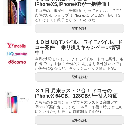
iPhoneXS,iPhoneXRが一括特価！
ドコモの月末案件、争奪戦になってますね。 でても
条件のいいショップ（iPhoneXS 64GBの一括0円な
ど）はすぐに終了となっているみた...
記事を読む
１０日 UQモバイル、ワイモバイル、ド
コモ案件！ 乗り換えキャンペーン増額
中！
今月のUQモバイル、ワイモバイル、ドコモ案件、条
件出ていますね！ 全体的に先月より条件はいいです
が後半になるほど、キャッシュバック額が下が...
記事を読む
３１日 月末ラスト２台！ ドコモの
iPhoneX 64GB、128GBが一括大特価！
こちらのドコモショップで月末ラスト２台限定で
iPhoneX案件出てますね！ 本日、午後１時までに来
店というかなり厳しい時間制限ですが i...
記事を読む