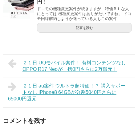
円！
ドコモの機種変更案件が続きますが、特価ＢＬな人
にとっては 機種変更案件はありがたいですね。 ドコ
モ回線解約しようか迷っている人もこの案件...
記事を読む
２１日 UQモバイル案件！ 有料コンテンツなし
OPPO R17 Neoが一括0円さらに2万還元！
２１日 au案件 ウルトラ超特価！？ 購入サポー
トなし iPhone8 64GBが分割5040円さらに
65000円還元
コメントを残す