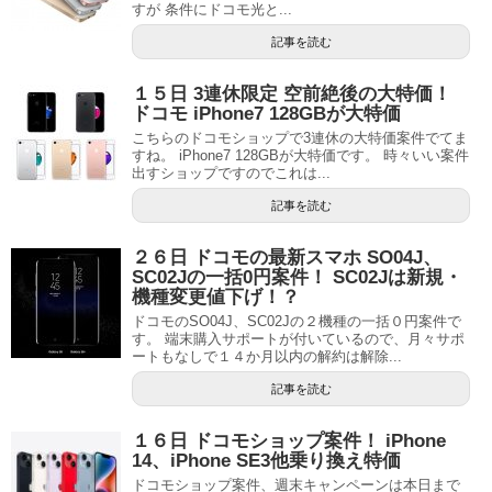
すが 条件にドコモ光と...
記事を読む
１５日 3連休限定 空前絶後の大特価！
ドコモ iPhone7 128GBが大特価
こちらのドコモショップで3連休の大特価案件でてま
すね。 iPhone7 128GBが大特価です。 時々いい案件
出すショップですのでこれは...
記事を読む
２６日 ドコモの最新スマホ SO04J、
SC02Jの一括0円案件！ SC02Jは新規・
機種変更値下げ！？
ドコモのSO04J、SC02Jの２機種の一括０円案件で
す。 端末購入サポートが付いているので、月々サポ
ートもなしで１４か月以内の解約は解除...
記事を読む
１６日 ドコモショップ案件！ iPhone
14、iPhone SE3他乗り換え特価
ドコモショップ案件、週末キャンペーンは本日まで