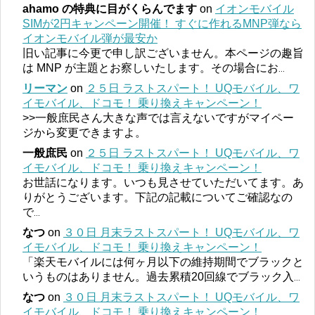
ahamo の特典に目がくらんでます
on
イオンモバイル
SIMが2円キャンペーン開催！ すぐに作れるMNP弾なら
イオンモバイル弾が最安か
旧い記事に今更で申し訳ございません。本ページの趣旨
は MNP が主題とお察しいたします。その場合にお
...
リーマン
on
２５日 ラストスパート！ UQモバイル、ワ
イモバイル、ドコモ！ 乗り換えキャンペーン！
>>一般庶民さん大きな声では言えないですがマイペー
ジから変更できますよ。
一般庶民
on
２５日 ラストスパート！ UQモバイル、ワ
イモバイル、ドコモ！ 乗り換えキャンペーン！
お世話になります。いつも見させていただいてます。あ
りがとうございます。下記の記載についてご確認なの
で
...
なつ
on
３０日 月末ラストスパート！ UQモバイル、ワ
イモバイル、ドコモ！ 乗り換えキャンペーン！
「楽天モバイルには何ヶ月以下の維持期間でブラックと
いうものはありません。過去累積20回線でブラック入
...
なつ
on
３０日 月末ラストスパート！ UQモバイル、ワ
イモバイル、ドコモ！ 乗り換えキャンペーン！