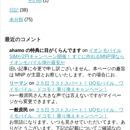
その他
(1)
日記
(38)
未分類
(75)
最近のコメント
ahamo の特典に目がくらんでます
on
イオンモバイル
SIMが2円キャンペーン開催！ すぐに作れるMNP弾なら
イオンモバイル弾が最安か
旧い記事に今更で申し訳ございません。本ページの趣旨
は MNP が主題とお察しいたします。その場合にお
...
リーマン
on
２５日 ラストスパート！ UQモバイル、ワ
イモバイル、ドコモ！ 乗り換えキャンペーン！
>>一般庶民さん大きな声では言えないですがマイペー
ジから変更できますよ。
一般庶民
on
２５日 ラストスパート！ UQモバイル、ワ
イモバイル、ドコモ！ 乗り換えキャンペーン！
お世話になります。いつも見させていただいてます。あ
りがとうございます。下記の記載についてご確認なの