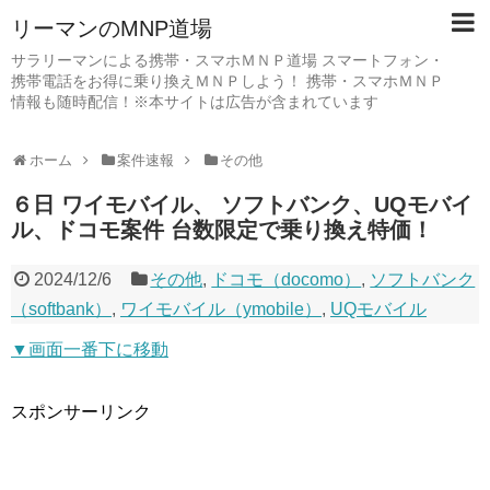
リーマンのMNP道場
サラリーマンによる携帯・スマホＭＮＰ道場 スマートフォン・
携帯電話をお得に乗り換えＭＮＰしよう！ 携帯・スマホＭＮＰ
情報も随時配信！※本サイトは広告が含まれています
ホーム
案件速報
その他
６日 ワイモバイル、 ソフトバンク、UQモバイ
ル、ドコモ案件 台数限定で乗り換え特価！
2024/12/6
その他
,
ドコモ（docomo）
,
ソフトバンク
（softbank）
,
ワイモバイル（ymobile）
,
UQモバイル
▼画面一番下に移動
スポンサーリンク