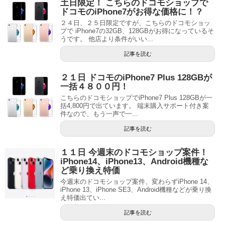
土日限定！ こちらのドコモショップで
ドコモのiPhone7がお得な価格に！？
２４日、２５日限定ですが、こちらのドコモショッ
プで iPhone7の32GB、128GBがお得になっているそ
うです。 他店より条件がいい...
記事を読む
２１日 ドコモのiPhone7 Plus 128GBが
一括４８００円！
こちらのドコモショップでiPhone7 Plus 128GBが一
括4,800円で出ています。 端末購入サポート付き案
件なので、もう一声で一...
記事を読む
１１日 今週末のドコモショップ案件！
iPhone14、iPhone13、Android機種な
ど乗り換え特価
今週末のドコモショップ案件、変わらずiPhone 14、
iPhone 13、iPhone SE3、Android機種などが乗り換
え特価出てい...
記事を読む