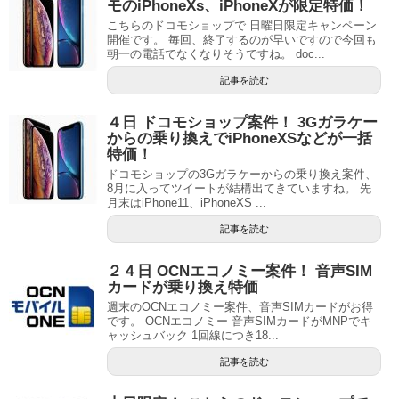
モのiPhoneXs、iPhoneXが限定特価！
こちらのドコモショップで 日曜日限定キャンペーン
開催です。 毎回、終了するのが早いですので今回も
朝一の電話でなくなりそうですね。 doc...
記事を読む
４日 ドコモショップ案件！ 3Gガラケー
からの乗り換えでiPhoneXSなどが一括
特価！
ドコモショップの3Gガラケーからの乗り換え案件、
8月に入ってツイートが結構出てきていますね。 先
月末はiPhone11、iPhoneXS ...
記事を読む
２４日 OCNエコノミー案件！ 音声SIM
カードが乗り換え特価
週末のOCNエコノミー案件、音声SIMカードがお得
です。 OCNエコノミー 音声SIMカードがMNPでキ
ャッシュバック 1回線につき18...
記事を読む