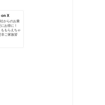
on X
他社からのお乗
更にお得に！
トももらえちゃ
是非ご家族皆
EL0800-