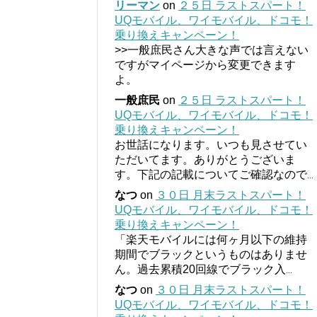
リーマン
on
２５日 ラストスパート！
UQモバイル、ワイモバイル、ドコモ！
乗り換えキャンペーン！
>>一般庶民さん大きな声では言えない
ですがマイページから変更できます
よ。
一般庶民
on
２５日 ラストスパート！
UQモバイル、ワイモバイル、ドコモ！
乗り換えキャンペーン！
お世話になります。いつも見させてい
ただいてます。ありがとうございま
す。下記の記載についてご確認なので
...
なつ
on
３０日 月末ラストスパート！
UQモバイル、ワイモバイル、ドコモ！
乗り換えキャンペーン！
「楽天モバイルには何ヶ月以下の維持
期間でブラックというものはありませ
ん。過去累積20回線でブラック入
...
なつ
on
３０日 月末ラストスパート！
UQモバイル、ワイモバイル、ドコモ！