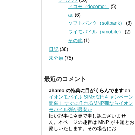
ノウハウ
(10)
ドコモ（docomo）
(5)
au
(6)
ソフトバンク（softbank）
(3)
ワイモバイル（ymobile）
(2)
その他
(1)
日記
(38)
未分類
(75)
最近のコメント
ahamo の特典に目がくらんでます
on
イオンモバイル SIMが2円キャンペーン
開催！ すぐに作れるMNP弾ならイオン
モバイル弾が最安か
旧い記事に今更で申し訳ございませ
ん。本ページの趣旨は MNP が主題とお
察しいたします。その場合にお
...