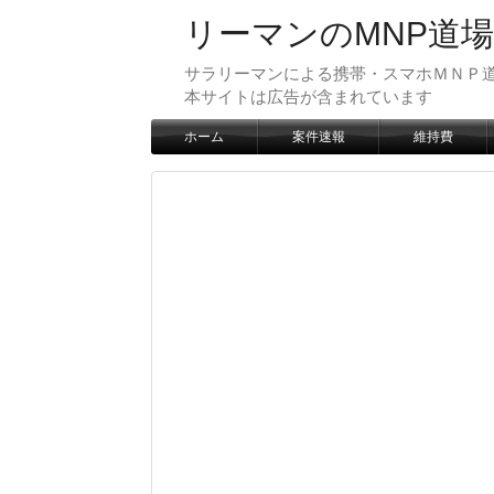
リーマンのMNP道場
サラリーマンによる携帯・スマホＭＮＰ道
本サイトは広告が含まれています
ホーム
案件速報
維持費