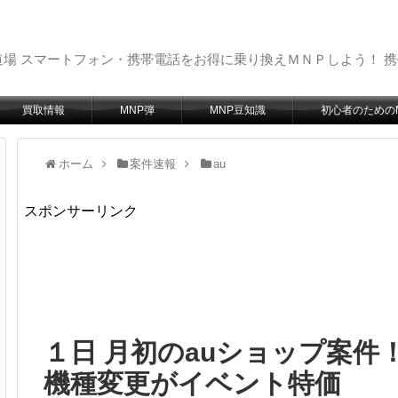
場 スマートフォン・携帯電話をお得に乗り換えＭＮＰしよう！ 
買取情報
MNP弾
MNP豆知識
初心者のための
ホーム
案件速報
au
スポンサーリンク
１日 月初のauショップ案件
機種変更がイベント特価