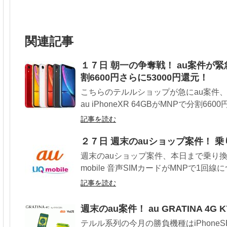
関連記事
１７日 朝一の争奪戦！ au案件が緊急増額
割6600円さらに53000円還元！
こちらのテルルショップが急にau案件
au iPhoneXR 64GBがMNPで分割6600円
記事を読む
２７日 週末のauショップ案件！ 
週末のauショップ案件、本日まで乗り換
mobile 音声SIMカードがMNPで1回線に
記事を読む
週末のau案件！ au GRATINA 4
テルル系列の今月の勝負機種はiPhoneS