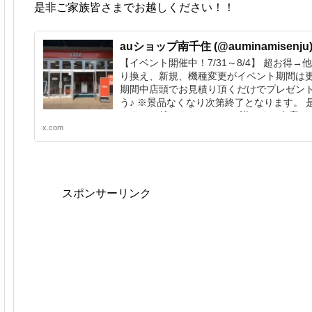
是非ご家族皆さまでお越しください！！
auショップ南千住 (@auminamisenju) 
【イベント開催中！7/31～8/4】 超お得→
り換え、新規、機種変更がイベント期間は
期間中店頭でお見積り頂くだけでプレゼン
う♪ ※景品なくなり次第終了となります。 
さまでお越しください！！ 詳しくは当店へ！ T
x.com
700-0670
スポンサーリンク