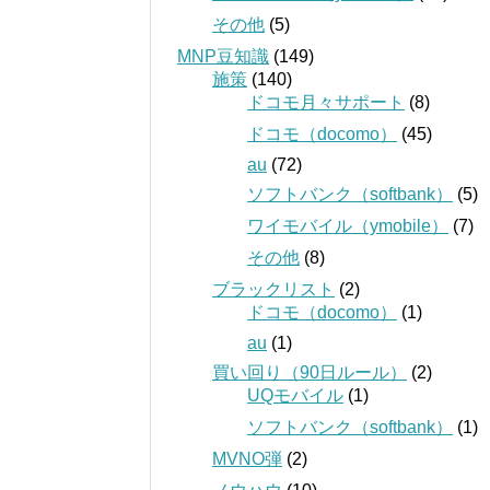
その他
(5)
MNP豆知識
(149)
施策
(140)
ドコモ月々サポート
(8)
ドコモ（docomo）
(45)
au
(72)
ソフトバンク（softbank）
(5)
ワイモバイル（ymobile）
(7)
その他
(8)
ブラックリスト
(2)
ドコモ（docomo）
(1)
au
(1)
買い回り（90日ルール）
(2)
UQモバイル
(1)
ソフトバンク（softbank）
(1)
MVNO弾
(2)