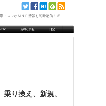
携帯・スマホＭＮＰ情報も随時配信！※
MNP
お得な情報
日記
！ 乗り換え、新規、