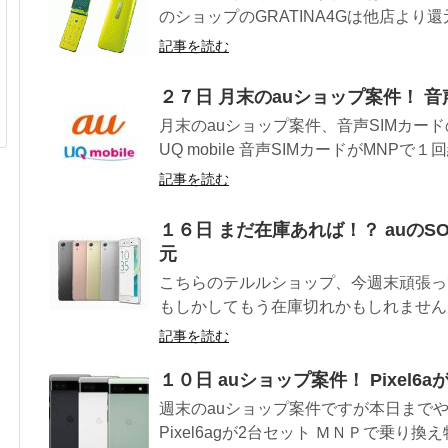
のショップのGRATINA4Gは他店より還元
記事を読む
２７日 月末のauショップ案件！ 
月末のauショップ案件、音声SIMカード
UQ mobile 音声SIMカードがMNPで１
記事を読む
１６日 まだ在庫あれば！？ auのS
元
こちらのテルルショップ、今週末頑張っ
もしかしてもう在庫切れかもしれませんが au
記事を読む
１０日 auショップ案件！ Pixel6
週末のauショップ案件ですが本日までや
Pixel6agが2台セット ＭＮＰで乗り換え特価