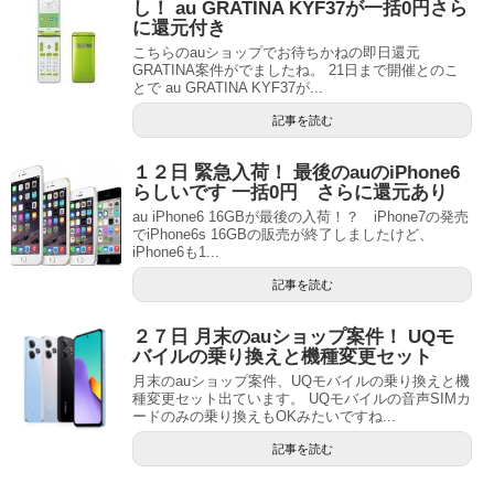
し！ au GRATINA KYF37が一括0円さら
に還元付き
こちらのauショップでお待ちかねの即日還元
GRATINA案件がでましたね。 21日まで開催とのこ
とで au GRATINA KYF37が...
記事を読む
１２日 緊急入荷！ 最後のauのiPhone6
らしいです 一括0円 さらに還元あり
au iPhone6 16GBが最後の入荷！？ iPhone7の発売
でiPhone6s 16GBの販売が終了しましたけど、
iPhone6も1...
記事を読む
２７日 月末のauショップ案件！ UQモ
バイルの乗り換えと機種変更セット
月末のauショップ案件、UQモバイルの乗り換えと機
種変更セット出ています。 UQモバイルの音声SIMカ
ードのみの乗り換えもOKみたいですね...
記事を読む