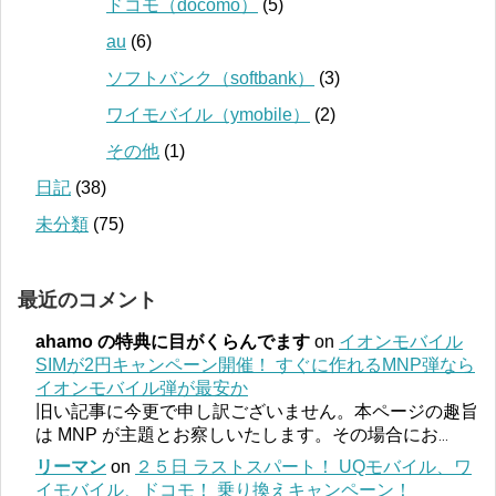
ドコモ（docomo）
(5)
au
(6)
ソフトバンク（softbank）
(3)
ワイモバイル（ymobile）
(2)
その他
(1)
日記
(38)
未分類
(75)
最近のコメント
ahamo の特典に目がくらんでます
on
イオンモバイル
SIMが2円キャンペーン開催！ すぐに作れるMNP弾なら
イオンモバイル弾が最安か
旧い記事に今更で申し訳ございません。本ページの趣旨
は MNP が主題とお察しいたします。その場合にお
...
リーマン
on
２５日 ラストスパート！ UQモバイル、ワ
イモバイル、ドコモ！ 乗り換えキャンペーン！