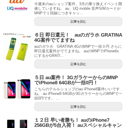
今週末のauショップ案件、3月の乗り換えイベント開
催していますね。 au、UQ mobile 音声SIMカードが
MNPで１回線につきキャッ...
記事を読む
６日 即日還元！ auのガラホ GRATINA
4G案件でてますね
auのガラホ GRATINA 4GのMNPで一括０円 さらに
即日還元案件がでてますね。 auのMNPでiPhone6s
にするかGRATI...
記事を読む
５日 au案件！ 3GガラケーからのMNP
でiPhone8 64GBが一括0円！
こちらのテルルショップのau iPhone8案件いいです
ね。 au iPhone8 64GBが3GガラケーからのMNPで一
括0円です。 ...
記事を読む
１２日 早い者勝ち！ auのiPhone7
256GBが5台入荷！ auスペシャルキャン