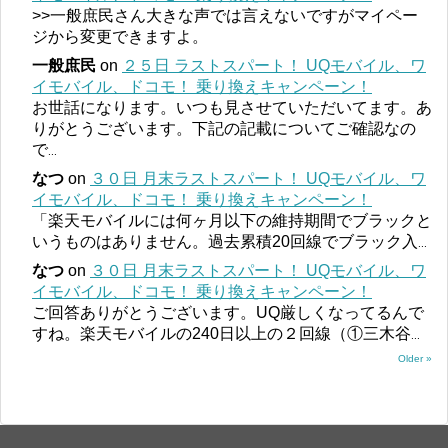
>>一般庶民さん大きな声では言えないですがマイペー
ジから変更できますよ。
一般庶民
on
２５日 ラストスパート！ UQモバイル、ワ
イモバイル、ドコモ！ 乗り換えキャンペーン！
お世話になります。いつも見させていただいてます。あ
りがとうございます。下記の記載についてご確認なの
で
...
なつ
on
３０日 月末ラストスパート！ UQモバイル、ワ
イモバイル、ドコモ！ 乗り換えキャンペーン！
「楽天モバイルには何ヶ月以下の維持期間でブラックと
いうものはありません。過去累積20回線でブラック入
...
なつ
on
３０日 月末ラストスパート！ UQモバイル、ワ
イモバイル、ドコモ！ 乗り換えキャンペーン！
ご回答ありがとうございます。UQ厳しくなってるんで
すね。楽天モバイルの240日以上の２回線（①三木谷
...
Older »