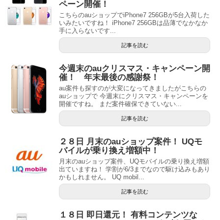
ペーン開催！
こちらのauショップでiPhone7 256GBが5台入荷した
いみたいですね！ iPhone7 256GBは品薄でなかなか
手に入らないです...
記事を読む
今週末のauクリスマス・キャンペーン開
催！ 年末最後の感謝祭！
au案件も探すのが大変になってきましたがこちらの
auショップで 今週末にクリスマス・キャンペーンを
開催ですね。 まだ案件確保できていない...
記事を読む
２８日 月末のauショップ案件！ UQモ
バイルが乗り換え増額中！
月末のauショップ案件、UQモバイルの乗り換え増額
出ていますね！ 学割が6/3までなので駆け込みもあり
かもしれません。 UQ mobil...
記事を読む
１８日 即日還元！ 有料コンテンツな