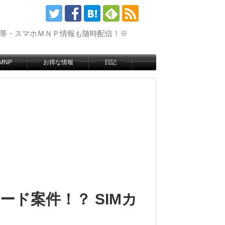
携帯・スマホＭＮＰ情報も随時配信！※
MNP
お得な情報
日記
ード案件！？ SIMカ