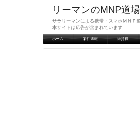
リーマンのMNP道場
サラリーマンによる携帯・スマホＭＮＰ道
本サイトは広告が含まれています
ホーム
案件速報
維持費