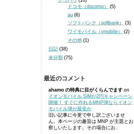
ノウハウ
(10)
ドコモ（docomo）
(5)
au
(6)
ソフトバンク（softbank）
(3)
ワイモバイル（ymobile）
(2)
その他
(1)
日記
(38)
未分類
(75)
最近のコメント
ahamo の特典に目がくらんでます
on
イオンモバイル SIMが2円キャンペーン
開催！ すぐに作れるMNP弾ならイオン
モバイル弾が最安か
旧い記事に今更で申し訳ございませ
ん。本ページの趣旨は MNP が主題とお
察しいたします。その場合にお
...