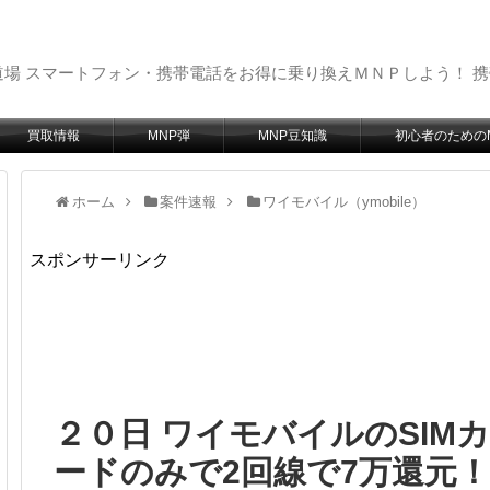
場 スマートフォン・携帯電話をお得に乗り換えＭＮＰしよう！ 
買取情報
MNP弾
MNP豆知識
初心者のための
ホーム
案件速報
ワイモバイル（ymobile）
スポンサーリンク
２０日 ワイモバイルのSIMカ
ードのみで2回線で7万還元！