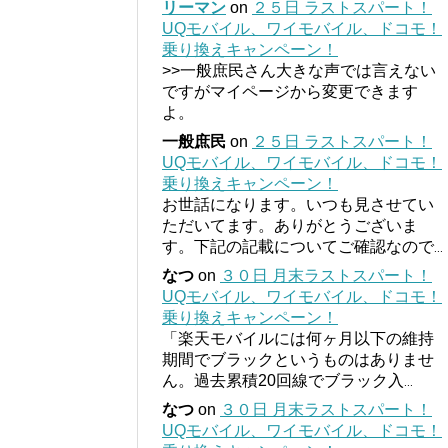
リーマン
on
２５日 ラストスパート！
UQモバイル、ワイモバイル、ドコモ！
乗り換えキャンペーン！
>>一般庶民さん大きな声では言えない
ですがマイページから変更できます
よ。
一般庶民
on
２５日 ラストスパート！
UQモバイル、ワイモバイル、ドコモ！
乗り換えキャンペーン！
お世話になります。いつも見させてい
ただいてます。ありがとうございま
す。下記の記載についてご確認なので
...
なつ
on
３０日 月末ラストスパート！
UQモバイル、ワイモバイル、ドコモ！
乗り換えキャンペーン！
「楽天モバイルには何ヶ月以下の維持
期間でブラックというものはありませ
ん。過去累積20回線でブラック入
...
なつ
on
３０日 月末ラストスパート！
UQモバイル、ワイモバイル、ドコモ！