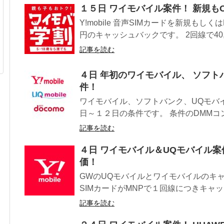
１５日 ワイモバイル案件！ 新規もO
Y!mobile 音声SIMカードを新規もしく
円のキャッシュバックです。 2回線で40,00
記事を読む
４日 年初のワイモバイル、 ソフト
件！
ワイモバイル、ソフトバンク、UQモバ
日～１２日の条件です。 条件のDMMコン
記事を読む
４日 ワイモバイル＆UQモバイル案
価！
GWのUQモバイルとワイモバイルのキャンペ
SIMカードがMNPで１回線につきキャッシ
記事を読む