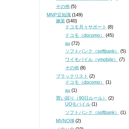
その他
(5)
MNP豆知識
(149)
施策
(140)
ドコモ月々サポート
(8)
ドコモ（docomo）
(45)
au
(72)
ソフトバンク（softbank）
(5)
ワイモバイル（ymobile）
(7)
その他
(8)
ブラックリスト
(2)
ドコモ（docomo）
(1)
au
(1)
買い回り（90日ルール）
(2)
UQモバイル
(1)
ソフトバンク（softbank）
(1)
MVNO弾
(2)