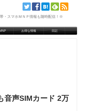
携帯・スマホＭＮＰ情報も随時配信！※
MNP
お得な情報
日記
も音声SIMカード 2万