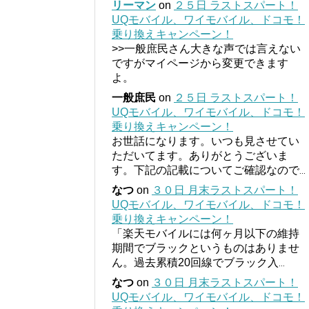
リーマン
on
２５日 ラストスパート！
UQモバイル、ワイモバイル、ドコモ！
乗り換えキャンペーン！
>>一般庶民さん大きな声では言えない
ですがマイページから変更できます
よ。
一般庶民
on
２５日 ラストスパート！
UQモバイル、ワイモバイル、ドコモ！
乗り換えキャンペーン！
お世話になります。いつも見させてい
ただいてます。ありがとうございま
す。下記の記載についてご確認なので
...
なつ
on
３０日 月末ラストスパート！
UQモバイル、ワイモバイル、ドコモ！
乗り換えキャンペーン！
「楽天モバイルには何ヶ月以下の維持
期間でブラックというものはありませ
ん。過去累積20回線でブラック入
...
なつ
on
３０日 月末ラストスパート！
UQモバイル、ワイモバイル、ドコモ！