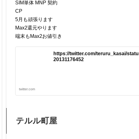
SIM単体 MNP 契約
CP
5月も頑張ります
Max2還元やります
端末もMax2お値引き
https://twitter.com/teruru_kasai/sta
20131176452
twitter.com
テルル町屋