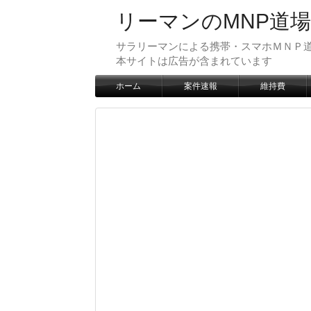
リーマンのMNP道場
サラリーマンによる携帯・スマホＭＮＰ道
本サイトは広告が含まれています
ホーム
案件速報
維持費