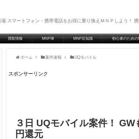
場 スマートフォン・携帯電話をお得に乗り換えＭＮＰしよう！ 
買取情報
MNP弾
MNP豆知識
初心者のための
ホーム
案件速報
UQモバイル
スポンサーリンク
３日 UQモバイル案件！ GW
円還元