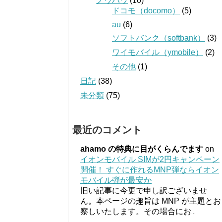
ノウハウ
(10)
ドコモ（docomo）
(5)
au
(6)
ソフトバンク（softbank）
(3)
ワイモバイル（ymobile）
(2)
その他
(1)
日記
(38)
未分類
(75)
最近のコメント
ahamo の特典に目がくらんでます
on
イオンモバイル SIMが2円キャンペーン
開催！ すぐに作れるMNP弾ならイオン
モバイル弾が最安か
旧い記事に今更で申し訳ございませ
ん。本ページの趣旨は MNP が主題とお
察しいたします。その場合にお
...