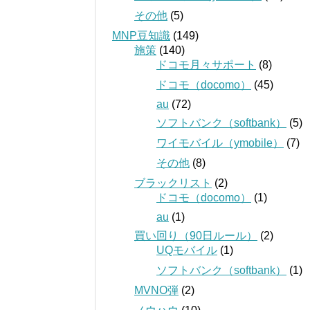
その他
(5)
MNP豆知識
(149)
施策
(140)
ドコモ月々サポート
(8)
ドコモ（docomo）
(45)
au
(72)
ソフトバンク（softbank）
(5)
ワイモバイル（ymobile）
(7)
その他
(8)
ブラックリスト
(2)
ドコモ（docomo）
(1)
au
(1)
買い回り（90日ルール）
(2)
UQモバイル
(1)
ソフトバンク（softbank）
(1)
MVNO弾
(2)