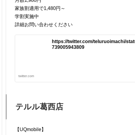
月額1,980円
家族割適用で1,480円～
学割実施中
詳細お問い合わせください
https://twitter.com/teluruoimachi/st
739005943809
twitter.com
テルル葛西店
【UQmobile】