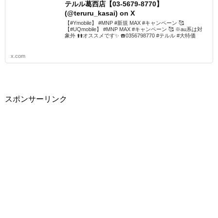
テルル葛西店【03-5679-8770】
(@teruru_kasai) on X
【#Ymobile】 #MNP #新規 MAX #キャンペーン 🥰
【#UQmobile】 #MNP MAX #キャンペーン 🥰 ※au系は対
象外 ⬆️⬆️オススメです✨ ☎️0356798770 #テルル #大特価
x.com
スポンサーリンク