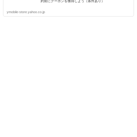
約前にクーポンを獲得しよう（条件あり）
ymobile-store.yahoo.co.jp