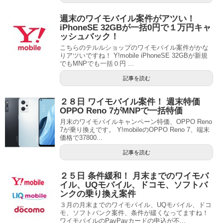
週末のワイモバイル案件がアツい！
iPhoneSE 32GBが一括0円で１万円キャ
ッシュバック！
こちらのテルルショップのワイモバイル案件がかな
りアツいですね！ Y!mobile iPhoneSE 32GBが新規
でもMNPでも一括０円 ...
記事を読む
２８日 ワイモバイル案件！ 週末特価
OPPO Reno 7がMNPで一括特価
月末のワイモバイルキャンペーン特価、OPPO Reno
7が乗り換えです。 Y!mobileのOPPO Reno 7、端末
価格で37800...
記事を読む
２５日 条件緩和！ 月末までのワイモバ
イル、UQモバイル、ドコモ、ソフトバ
ンクの乗り換え案件
３月の月末までのワイモバイル、UQモバイル、ドコ
モ、ソフトバンク案件、条件が緩くなってますね！
ワイモバイルのPayPayカードの申込が不...