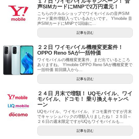
１７日 ワイモバイルキャンペーン！ 音
声SIMカードにMNPで2万円還元！
こちらのテルルショップでワイモバイルの音声SIM
カード案件増額入っているみたいです。 Y!mobile 音
声SIMカードにMNPで1回線に...
記事を読む
２２日 ワイモバイル機種変更案件！
OPPO Reno 5Aが一括特価
ワイモバイルの機種変更案件、まだ出ているところ
ありますね。 Y!mobile OPPO Reno 5Aが機種変更で
一括特価 前回購入から...
記事を読む
２４日 月末で増額！ UQモバイル、ワイ
モバイル、ドコモ！ 乗り換えキャンペ
ーン
UQモバイル、ワイモバイル、ドコモ案件ですが月末
でキャッシュバックの増額入りましたね！ ２５日～
２６日の週末限定ですがUQもワイモバイルも...
記事を読む