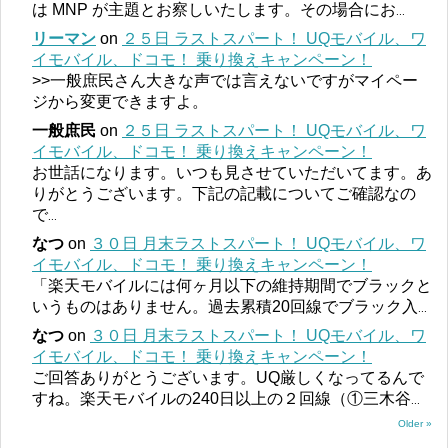
は MNP が主題とお察しいたします。その場合にお
...
リーマン
on
２５日 ラストスパート！ UQモバイル、ワ
イモバイル、ドコモ！ 乗り換えキャンペーン！
>>一般庶民さん大きな声では言えないですがマイペー
ジから変更できますよ。
一般庶民
on
２５日 ラストスパート！ UQモバイル、ワ
イモバイル、ドコモ！ 乗り換えキャンペーン！
お世話になります。いつも見させていただいてます。あ
りがとうございます。下記の記載についてご確認なの
で
...
なつ
on
３０日 月末ラストスパート！ UQモバイル、ワ
イモバイル、ドコモ！ 乗り換えキャンペーン！
「楽天モバイルには何ヶ月以下の維持期間でブラックと
いうものはありません。過去累積20回線でブラック入
...
なつ
on
３０日 月末ラストスパート！ UQモバイル、ワ
イモバイル、ドコモ！ 乗り換えキャンペーン！
ご回答ありがとうございます。UQ厳しくなってるんで
すね。楽天モバイルの240日以上の２回線（①三木谷
...
Older »