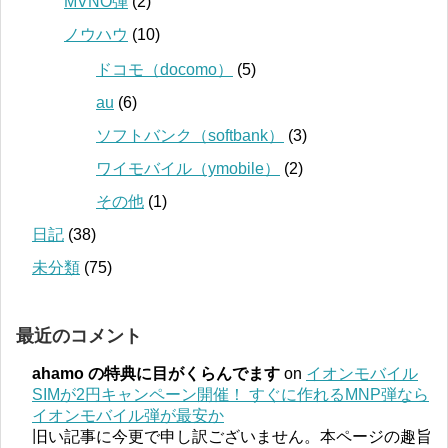
MVNO弾
(2)
ノウハウ
(10)
ドコモ（docomo）
(5)
au
(6)
ソフトバンク（softbank）
(3)
ワイモバイル（ymobile）
(2)
その他
(1)
日記
(38)
未分類
(75)
最近のコメント
ahamo の特典に目がくらんでます
on
イオンモバイル
SIMが2円キャンペーン開催！ すぐに作れるMNP弾なら
イオンモバイル弾が最安か
旧い記事に今更で申し訳ございません。本ページの趣旨