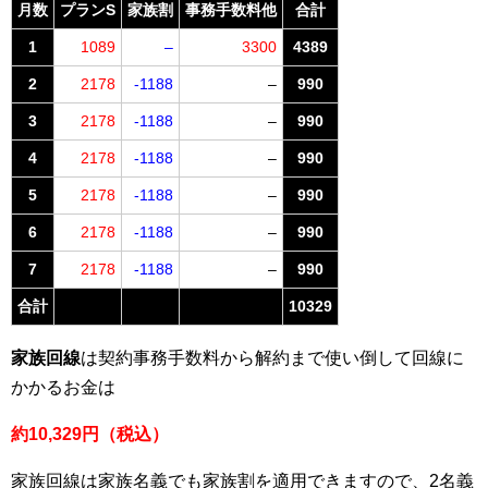
月数
プランS
家族割
事務手数料他
合計
1
1089
–
3300
4389
2
2178
-1188
–
990
3
2178
-1188
–
990
4
2178
-1188
–
990
5
2178
-1188
–
990
6
2178
-1188
–
990
7
2178
-1188
–
990
合計
10329
家族回線
は契約事務手数料から解約まで使い倒して回線に
かかるお金は
約10,329円（税込）
家族回線は家族名義でも家族割を適用できますので、2名義