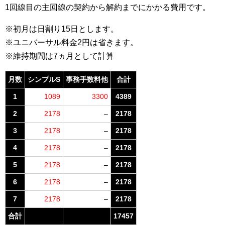
1回線目の主回線の契約から解約までにかかる費用です。
※初月は日割り15日とします。
※ユニバーサル料金2円は省きます。
※維持期間は7ヵ月として計算
月数
シンプルS
事務手数料他
合計
1
1089
3300
4389
2
2178
–
2178
3
2178
–
2178
4
2178
–
2178
5
2178
–
2178
6
2178
–
2178
7
2178
–
2178
合計
17457