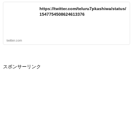
https://twitter.com/teluru7pkashiwa/status/
1547754508624613376
twitter.com
スポンサーリンク