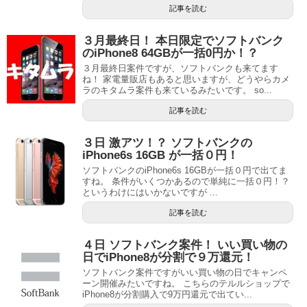
記事を読む
３月最終日！ 本日限定でソフトバンク
のiPhone8 64GBが一括0円か！？
３月最終日案件ですが、ソフトバンクも来てます
ね！ 家電量販店もあると思いますが、どうやらカメ
ラのキタムラ案件も来ているみたいです。 so...
記事を読む
３日 激アツ！？ ソフトバンクの
iPhone6s 16GB が一括０円！
ソフトバンクのiPhone6s 16GBが一括０円で出てま
すね。 条件がいくつかあるので単純に一括０円！？
というわけにはいかないですが ...
記事を読む
４日 ソフトバンク案件！ いい買い物の
日でiPhone8が分割で９万還元！
ソフトバンク案件ですがいい買い物の日でキャンペ
ーン開催みたいですね。 こちらのテルルショップで
iPhone8が分割購入で9万円還元で出てい...