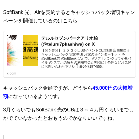
SoftBank 光、Airを契約するとキャッシュバック増額キャン
ペーンを開催しているのはこちら
テルルセブンパークアリオ柏
(@teluru7pkashiwa) on X
【㊙予告㊙】 ２５,２６日SBイベントCB増額‼ 店舗独自 #
キャッシュバック 実施中💰 お家の #インターネット を
#SoftBank光 #SoftBank #Air で、 #ソフトバンク #ワイモバ
イル の スマホの毎月の利用料金が割引に‼ 条件などお気軽
にお問い合わせ下さい👇 ☎04-7197-555...
x.com
キャッシュバック金額ですが、どうやら
45,000円の大幅増
額
になっているようです。
3月くらいでもSoftBank 光のCBは３～４万円くらいまでし
かでていなかったとおもうのでかなりいいですね。