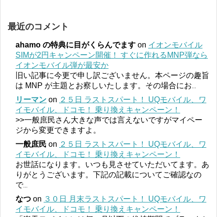
最近のコメント
ahamo の特典に目がくらんでます
on
イオンモバイル
SIMが2円キャンペーン開催！ すぐに作れるMNP弾なら
イオンモバイル弾が最安か
旧い記事に今更で申し訳ございません。本ページの趣旨
は MNP が主題とお察しいたします。その場合にお
...
リーマン
on
２５日 ラストスパート！ UQモバイル、ワ
イモバイル、ドコモ！ 乗り換えキャンペーン！
>>一般庶民さん大きな声では言えないですがマイペー
ジから変更できますよ。
一般庶民
on
２５日 ラストスパート！ UQモバイル、ワ
イモバイル、ドコモ！ 乗り換えキャンペーン！
お世話になります。いつも見させていただいてます。あ
りがとうございます。下記の記載についてご確認なの
で
...
なつ
on
３０日 月末ラストスパート！ UQモバイル、ワ
イモバイル、ドコモ！ 乗り換えキャンペーン！