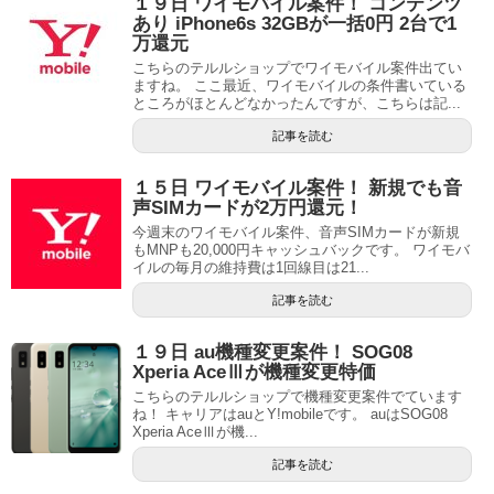
１９日 ワイモバイル案件！ コンテンツ
あり iPhone6s 32GBが一括0円 2台で1
万還元
こちらのテルルショップでワイモバイル案件出てい
ますね。 ここ最近、ワイモバイルの条件書いている
ところがほとんどなかったんですが、こちらは記...
記事を読む
１５日 ワイモバイル案件！ 新規でも音
声SIMカードが2万円還元！
今週末のワイモバイル案件、音声SIMカードが新規
もMNPも20,000円キャッシュバックです。 ワイモバ
イルの毎月の維持費は1回線目は21...
記事を読む
１９日 au機種変更案件！ SOG08
Xperia AceⅢが機種変更特価
こちらのテルルショップで機種変更案件でています
ね！ キャリアはauとY!mobileです。 auはSOG08
Xperia AceⅢが機...
記事を読む