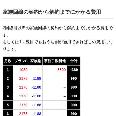
家族回線
の契約から解約までにかかる費用
2回線目以降の家族回線の契約から解約までにかかる費用で
す。
もしくは1回線目でもおうち割が適用できればこの費用にな
ります。
月数
プランS
家族割
事務手数料他
合計
1
1089
–
3300
4389
2
2178
-1188
–
990
3
2178
-1188
–
990
4
2178
-1188
–
990
5
2178
-1188
–
990
6
2178
-1188
–
990