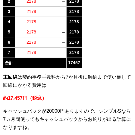
2
2178
–
2178
3
2178
–
2178
4
2178
–
2178
5
2178
–
2178
6
2178
–
2178
7
2178
–
2178
合計
17457
主回線
は契約事務手数料から7か月後に解約まで使い倒して
回線にかかる費用は
約17,457円（税込）
キャッシュバックが20000円ありますので、シンプルSなら
7ヵ月間使ってもキャッシュバックからお釣りが出る計算に
なりますね。