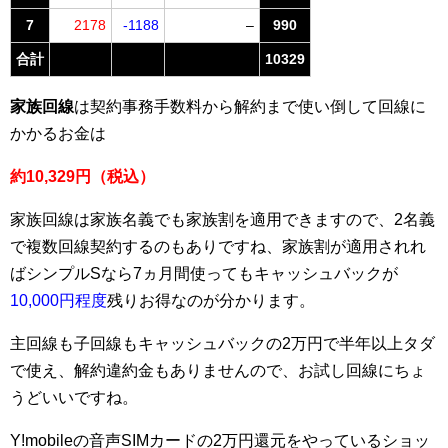
7
2178
-1188
–
990
合計
10329
家族回線
は契約事務手数料から解約まで使い倒して回線に
かかるお金は
約10,329円（税込）
家族回線は家族名義でも家族割を適用できますので、2名義
で複数回線契約するのもありですね、家族割が適用されれ
ばシンプルSなら7ヵ月間使ってもキャッシュバックが
10,000円程度
残りお得なのが分かります。
主回線も子回線もキャッシュバックの2万円で半年以上タダ
で使え、解約違約金もありませんので、お試し回線にちょ
うどいいですね。
Y!mobileの音声SIMカードの2万円還元をやっているショッ