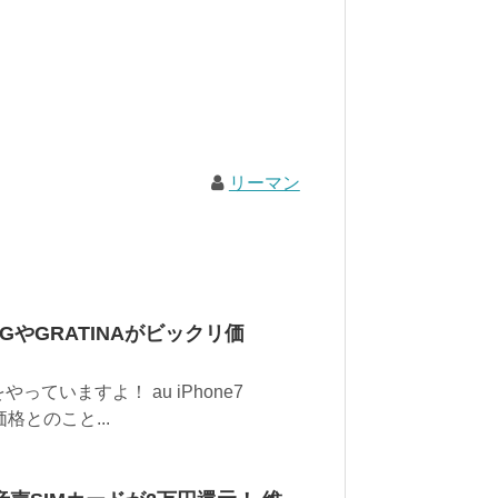
リーマン
32GやGRATINAがビックリ価
ていますよ！ au iPhone7
価格とのこと...