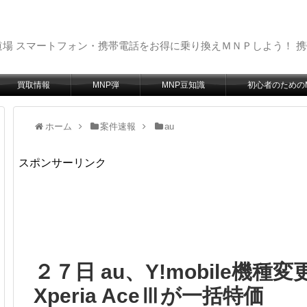
場 スマートフォン・携帯電話をお得に乗り換えＭＮＰしよう！ 
買取情報
MNP弾
MNP豆知識
初心者のための
ホーム
案件速報
au
スポンサーリンク
２７日 au、Y!mobile機種変
Xperia AceⅢが一括特価