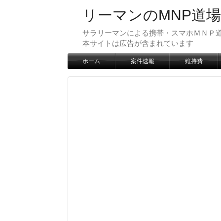
リーマンのMNP道場
サラリーマンによる携帯・スマホＭＮＰ道
本サイトは広告が含まれています
ホーム
案件速報
維持費