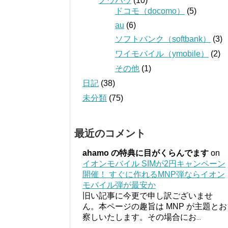
ノウハウ
(10)
ドコモ（docomo）
(5)
au
(6)
ソフトバンク（softbank）
(3)
ワイモバイル（ymobile）
(2)
その他
(1)
日記
(38)
未分類
(75)
最近のコメント
ahamo の特典に目がくらんでます
on
イオンモバイル SIMが2円キャンペーン
開催！ すぐに作れるMNP弾ならイオン
モバイル弾が最安か
旧い記事に今更で申し訳ございませ
ん。本ページの趣旨は MNP が主題とお
察しいたします。その場合にお
...