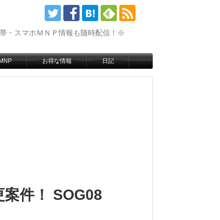
携帯・スマホＭＮＰ情報も随時配信！※
MNP
お得な情報
日記
更案件！ SOG08