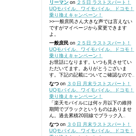
リーマン
on
２５日 ラストスパート！
UQモバイル、ワイモバイル、ドコモ！
乗り換えキャンペーン！
>>一般庶民さん大きな声では言えない
ですがマイページから変更できます
よ。
一般庶民
on
２５日 ラストスパート！
UQモバイル、ワイモバイル、ドコモ！
乗り換えキャンペーン！
お世話になります。いつも見させてい
ただいてます。ありがとうございま
す。下記の記載についてご確認なので
...
なつ
on
３０日 月末ラストスパート！
UQモバイル、ワイモバイル、ドコモ！
乗り換えキャンペーン！
「楽天モバイルには何ヶ月以下の維持
期間でブラックというものはありませ
ん。過去累積20回線でブラック入
...
なつ
on
３０日 月末ラストスパート！
UQモバイル、ワイモバイル、ドコモ！