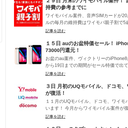
２９日 月末のワイモバイル案件！ 音
持費の参考までに
ワイモバイル案件、音声SIMカードが20
ルの毎月の維持費はワイモバ親子割で5歳～
記事を読む
１５日 auのお盆特価セール！ iPhon
73000円還元！
お盆のau案件、ヴィクトリーのiPhone8
から19日までの期間がセール特価で出ていま
記事を読む
３日 月初のUQモバイル、ドコモ、
が復活！
１１月のUQモバイル、ドコモ、ワイモ
います！ 今月からワイモバイル案件が復
記事を読む