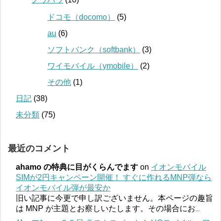
ドコモ（docomo）
(5)
au
(6)
ソフトバンク（softbank）
(3)
ワイモバイル（ymobile）
(2)
その他
(1)
日記
(38)
未分類
(75)
最近のコメント
ahamo の特典に目がくらんでます
on
イオンモバイル
SIMが2円キャンペーン開催！ すぐに作れるMNP弾なら
イオンモバイル弾が最安か
旧い記事に今更で申し訳ございません。本ページの趣旨
は MNP が主題とお察しいたします。その場合にお
...