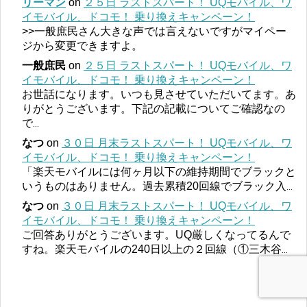
リーマン
on
２５日 ラストスパート！ UQモバイル、ワ
イモバイル、ドコモ！ 乗り換えキャンペーン！
>>一般庶民さん大きな声では言えないですがマイペー
ジから変更できますよ。
一般庶民
on
２５日 ラストスパート！ UQモバイル、ワ
イモバイル、ドコモ！ 乗り換えキャンペーン！
お世話になります。いつも見させていただいてます。あ
りがとうございます。下記の記載についてご確認なの
で
...
なつ
on
３０日 月末ラストスパート！ UQモバイル、ワ
イモバイル、ドコモ！ 乗り換えキャンペーン！
「楽天モバイルには何ヶ月以下の維持期間でブラックと
いうものはありません。過去累積20回線でブラック入
...
なつ
on
３０日 月末ラストスパート！ UQモバイル、ワ
イモバイル、ドコモ！ 乗り換えキャンペーン！
ご回答ありがとうございます。UQ厳しくなってるんで
すね。楽天モバイルの240日以上の２回線（①三木谷
...
Older »