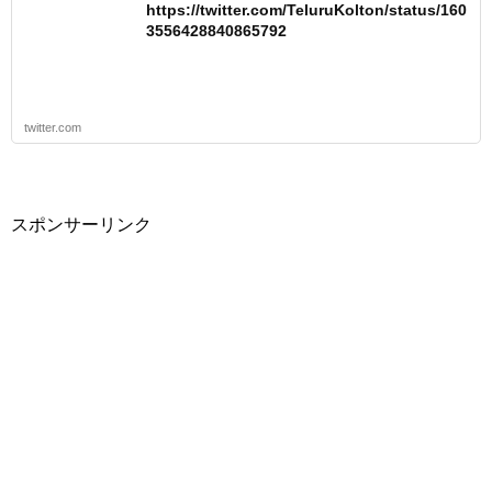
https://twitter.com/TeluruKolton/status/160
3556428840865792
twitter.com
スポンサーリンク