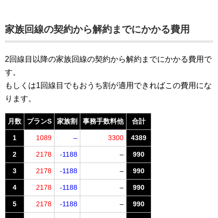
家族回線
の契約から解約までにかかる費用
2回線目以降の家族回線の契約から解約までにかかる費用で
す。
もしくは1回線目でもおうち割が適用できればこの費用にな
ります。
月数
プランS
家族割
事務手数料他
合計
1
1089
–
3300
4389
2
2178
-1188
–
990
3
2178
-1188
–
990
4
2178
-1188
–
990
5
2178
-1188
–
990