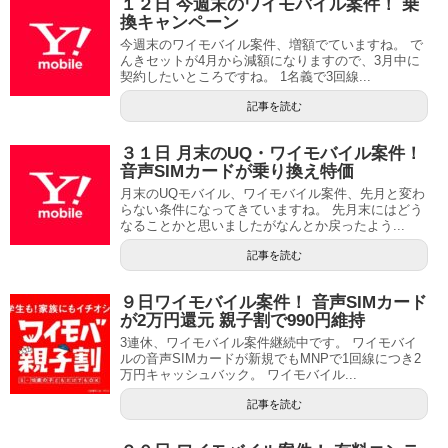
１２日 今週末のワイモバイル案件！ 乗
換キャンペーン
今週末のワイモバイル案件、増額でていますね。 で
んきセットが4月から減額になりますので、3月中に
契約したいところですね。 1名義で3回線...
記事を読む
３１日 月末のUQ・ワイモバイル案件！
音声SIMカードが乗り換え特価
月末のUQモバイル、ワイモバイル案件、先月と変わ
らない条件になってきていますね。 先月末にはどう
なることかと思いましたがなんとか戻ったよう...
記事を読む
９日ワイモバイル案件！ 音声SIMカード
が2万円還元 親子割で990円維持
3連休、ワイモバイル案件継続中です。 ワイモバイ
ルの音声SIMカードが新規でもMNPで1回線につき2
万円キャッシュバック。 ワイモバイル...
記事を読む