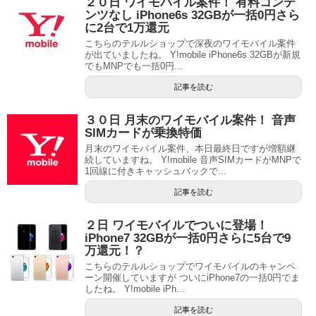
２０日 ワイモバイル案件！ 有料コンテ
ンツなし iPhone6s 32GBが一括0円さら
に2台で1万還元
こちらのテルルショップで深夜のワイモバイル案件
が出ていましたね。 Y!mobile iPhone6s 32GBが新規
でもMNPでも一括0円...
記事を読む
３０日 月末のワイモバイル案件！ 音声
SIMカードが乗換特価
月末のワイモバイル案件、本日最終日ですが増額継
続していますね。 Y!mobile 音声SIMカードがMNPで
1回線に付きキャッシュバックで...
記事を読む
２日 ワイモバイルでついに登場！
iPhone7 32GBが一括0円さらに5台で9
万還元！？
こちらのテルルショップでワイモバイルのキャンペ
ーン開催していますが ついにiPhone7の一括0円でま
したね。 Y!mobile iPh...
記事を読む