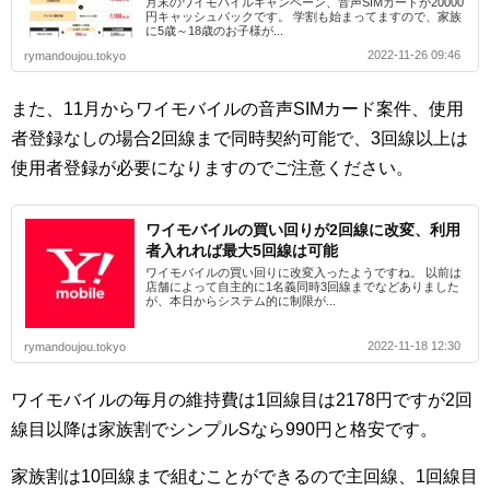
月末のワイモバイルキャンペーン、音声SIMカードが20000
円キャッシュバックです。 学割も始まってますので、家族
に5歳～18歳のお子様が...
2022-11-26 09:46
rymandoujou.tokyo
また、11月からワイモバイルの音声SIMカード案件、使用
者登録なしの場合2回線まで同時契約可能で、3回線以上は
使用者登録が必要になりますのでご注意ください。
ワイモバイルの買い回りが2回線に改変、利用
者入れれば最大5回線は可能
ワイモバイルの買い回りに改変入ったようですね。 以前は
店舗によって自主的に1名義同時3回線までなどありました
が、本日からシステム的に制限が...
2022-11-18 12:30
rymandoujou.tokyo
ワイモバイルの毎月の維持費は1回線目は2178円ですが2回
線目以降は家族割でシンプルSなら990円と格安です。
家族割は10回線まで組むことができるので主回線、1回線目