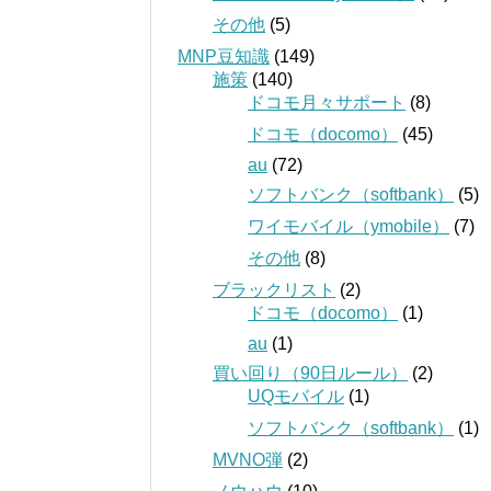
その他
(5)
MNP豆知識
(149)
施策
(140)
ドコモ月々サポート
(8)
ドコモ（docomo）
(45)
au
(72)
ソフトバンク（softbank）
(5)
ワイモバイル（ymobile）
(7)
その他
(8)
ブラックリスト
(2)
ドコモ（docomo）
(1)
au
(1)
買い回り（90日ルール）
(2)
UQモバイル
(1)
ソフトバンク（softbank）
(1)
MVNO弾
(2)