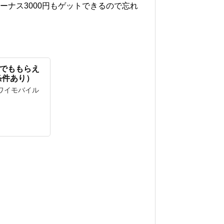
bボーナス3000円もゲットできるので忘れ
どこでももらえ
条件あり）
 ワイモバイル
）