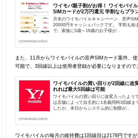
ワイモバ親子割がお得！ ワイモバイル
SIMカードが2万円還元 学割ならプラン
月末のワイモバイルキャンペーン、音声SI
20000円キャッシュバックです。 学割も
で、家族に5歳～18歳のお子様が...
rymandoujou.tokyo
また、11月からワイモバイルの音声SIMカード案件、
可能で、3回線以上は使用者登録が必要になりますので
ワイモバイルの買い回りが2回線に改
れれば最大5回線は可能
ワイモバイルの買い回りに改変入ったようで
は店舗によって自主的に1名義同時3回線ま
したが、本日からシステム的に制限が...
rymandoujou.tokyo
ワイモバイルの毎月の維持費は1回線目は2178円です