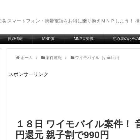
場 スマートフォン・携帯電話をお得に乗り換えＭＮＰしよう！ 
買取情報
MNP弾
MNP豆知識
初心者のための
ホーム
案件速報
ワイモバイル（ymobile）
スポンサーリンク
１８日 ワイモバイル案件！ 
円還元 親子割で990円