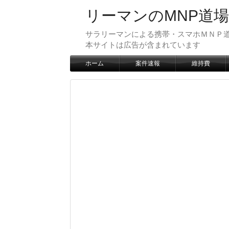
リーマンのMNP道場
サラリーマンによる携帯・スマホＭＮＰ道
本サイトは広告が含まれています
ホーム
案件速報
維持費