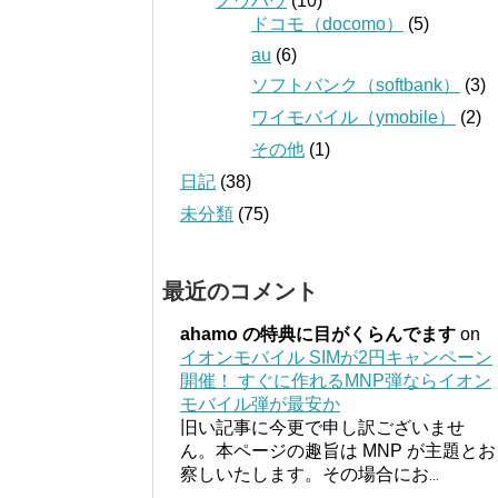
ノウハウ
(10)
ドコモ（docomo）
(5)
au
(6)
ソフトバンク（softbank）
(3)
ワイモバイル（ymobile）
(2)
その他
(1)
日記
(38)
未分類
(75)
最近のコメント
ahamo の特典に目がくらんでます
on
イオンモバイル SIMが2円キャンペーン
開催！ すぐに作れるMNP弾ならイオン
モバイル弾が最安か
旧い記事に今更で申し訳ございませ
ん。本ページの趣旨は MNP が主題とお
察しいたします。その場合にお
...