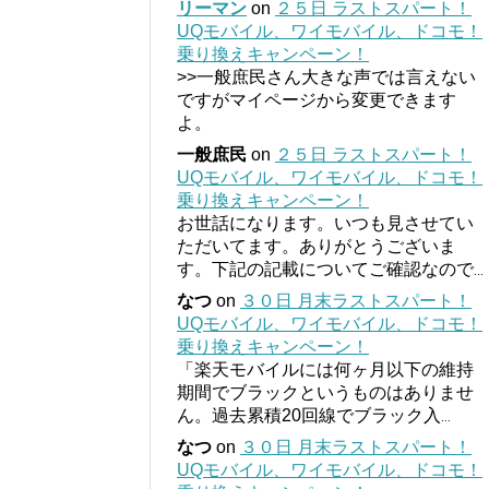
リーマン
on
２５日 ラストスパート！
UQモバイル、ワイモバイル、ドコモ！
乗り換えキャンペーン！
>>一般庶民さん大きな声では言えない
ですがマイページから変更できます
よ。
一般庶民
on
２５日 ラストスパート！
UQモバイル、ワイモバイル、ドコモ！
乗り換えキャンペーン！
お世話になります。いつも見させてい
ただいてます。ありがとうございま
す。下記の記載についてご確認なので
...
なつ
on
３０日 月末ラストスパート！
UQモバイル、ワイモバイル、ドコモ！
乗り換えキャンペーン！
「楽天モバイルには何ヶ月以下の維持
期間でブラックというものはありませ
ん。過去累積20回線でブラック入
...
なつ
on
３０日 月末ラストスパート！
UQモバイル、ワイモバイル、ドコモ！