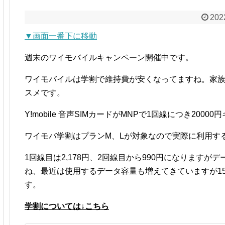
202
▼画面一番下に移動
週末のワイモバイルキャンペーン開催中です。
ワイモバイルは学割で維持費が安くなってますね。家族
スメです。
Y!mobile 音声SIMカードがMNPで1回線につき2000
ワイモバ学割はプランM、Lが対象なので実際に利用す
1回線目は2,178円、2回線目から990円になりますが
ね、最近は使用するデータ容量も増えてきていますが1
す。
学割については↓こちら