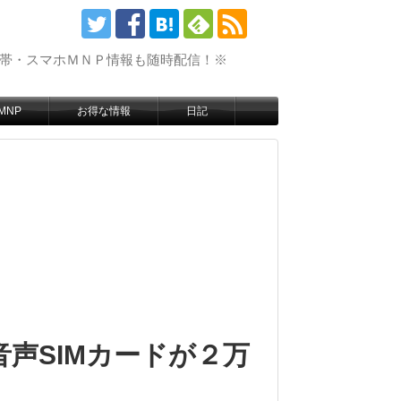
携帯・スマホＭＮＰ情報も随時配信！※
MNP
お得な情報
日記
音声SIMカードが２万