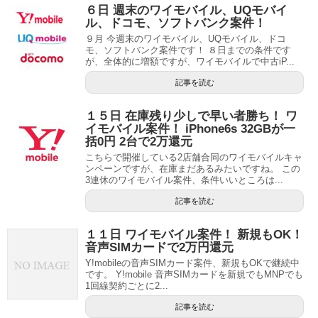
６日 週末のワイモバイル、UQモバイ
ル、ドコモ、ソフトバンク案件！
９月 今週末のワイモバイル、UQモバイル、ドコ
モ、ソフトバンク案件です！ ８日までの条件です
が、全体的に増額ですが、ワイモバイルで中古iP...
記事を読む
１５日 在庫残り少しで早い者勝ち！ ワ
イモバイル案件！ iPhone6s 32GBが一
括0円 2台で2万還元
こちらで開催している2店舗合同のワイモバイルキャ
ンペーンですが、在庫まだあるみたいですね。 この
3連休のワイモバイル案件、条件いいところは...
記事を読む
１１日 ワイモバイル案件！ 新規もOK！
音声SIMカードで2万円還元
Y!mobileの音声SIMカード案件、新規もOKで継続中
です。 Y!mobile 音声SIMカードを新規でもMNPでも
1回線契約ごとに2...
記事を読む