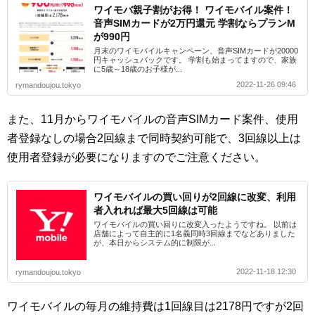
ワイモバ親子割がお得！ ワイモバイル案件！
音声SIMカードが2万円還元 学割ならプランM
が990円
月末のワイモバイルキャンペーン、音声SIMカードが20000
円キャッシュバックです。 学割も始まってますので、家族
に5歳～18歳のお子様が...
2022-11-26 09:46
rymandoujou.tokyo
また、11月からワイモバイルの音声SIMカード案件、使用
者登録なしの場合2回線まで同時契約可能で、3回線以上は
使用者登録が必要になりますのでご注意ください。
ワイモバイルの買い回りが2回線に改変、利用
者入れれば最大5回線は可能
ワイモバイルの買い回りに改変入ったようですね。 以前は
店舗によって自主的に1名義同時3回線までなどありました
が、本日からシステム的に制限が...
2022-11-18 12:30
rymandoujou.tokyo
ワイモバイルの毎月の維持費は1回線目は2178円ですが2回