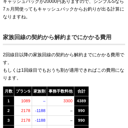
キャッシュバックが20000円ありますので、シンプルSなら
7ヵ月間使ってもキャッシュバックからお釣りが出る計算に
なりますね。
家族回線
の契約から解約までにかかる費用
2回線目以降の家族回線の契約から解約までにかかる費用で
す。
もしくは1回線目でもおうち割が適用できればこの費用にな
ります。
月数
プランS
家族割
事務手数料他
合計
1
1089
–
3300
4389
2
2178
-1188
–
990
3
2178
-1188
–
990