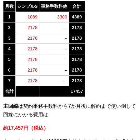
月数
シンプルS
事務手数料他
合計
1
1089
3300
4389
2
2178
–
2178
3
2178
–
2178
4
2178
–
2178
5
2178
–
2178
6
2178
–
2178
7
2178
–
2178
合計
17457
主回線
は契約事務手数料から7か月後に解約まで使い倒して
回線にかかる費用は
約17,457円（税込）