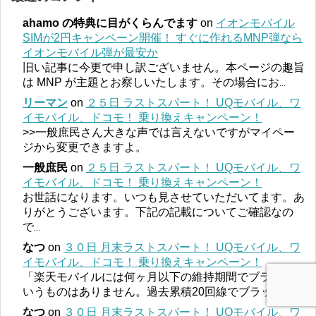
ahamo の特典に目がくらんでます
on
イオンモバイル
SIMが2円キャンペーン開催！ すぐに作れるMNP弾なら
イオンモバイル弾が最安か
旧い記事に今更で申し訳ございません。本ページの趣旨
は MNP が主題とお察しいたします。その場合にお
...
リーマン
on
２５日 ラストスパート！ UQモバイル、ワ
イモバイル、ドコモ！ 乗り換えキャンペーン！
>>一般庶民さん大きな声では言えないですがマイペー
ジから変更できますよ。
一般庶民
on
２５日 ラストスパート！ UQモバイル、ワ
イモバイル、ドコモ！ 乗り換えキャンペーン！
お世話になります。いつも見させていただいてます。あ
りがとうございます。下記の記載についてご確認なの
で
...
なつ
on
３０日 月末ラストスパート！ UQモバイル、ワ
イモバイル、ドコモ！ 乗り換えキャンペーン！
「楽天モバイルには何ヶ月以下の維持期間でブラックと
いうものはありません。過去累積20回線でブラック入
...
なつ
on
３０日 月末ラストスパート！ UQモバイル、ワ