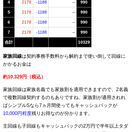
4
2178
-1188
–
990
5
2178
-1188
–
990
6
2178
-1188
–
990
7
2178
-1188
–
990
合計
10329
家族回線
は契約事務手数料から解約まで使い倒して回線に
かかるお金は
約10,329円（税込）
家族回線は家族名義でも家族割を適用できますので、2名義
で複数回線契約するのもありですね、家族割が適用されれ
ばシンプルSなら7ヵ月間使ってもキャッシュバックが
10,000円程度
残りお得なのが分かります。
主回線も子回線もキャッシュバックの2万円で半年以上タダ