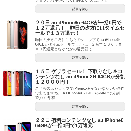
ショップ案件がかなり条件よかったようで...
記事を読む
２０日 au iPhone6s 64GBが一括0円で
１２万還元！ 昨日の夕方にはタイムセ
ールで１３万還元！
昨日の夕方ごろにこちらのショップでau iPhone6s
64GBがタイムセールでしたね。 ２台で１３０，０
００円還元となかなかの還元額で...
記事を読む
１５日 ゲリラセール！ 下取りなし＆コ
ンテンツなし au iPhoneXR 64GBが分割
１２０００円！
こちらのauショップでiPhoneXRがなかなかいい条件
で出てますね。 au iPhoneXR 64GBがMNPで分割
12,000円 有...
記事を読む
２２日 有料コンテンツなし au iPhone8
64GBが一括0円で1万還元