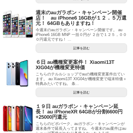
週末のauガラポン・キャンペーン開催
店！ au iPhone6 16GBが１２．５万還
元！ 64GBもありますね！
今週末のauガラポン・キャンペーン開催です。 au
iPhone6 16GB MNP 一括０円が ２台で１２５，００
０円還元ですね！ ...
記事を読む
６日 au機種変更案件！ Xiaomi13T
XIG04が機種変更特価
こちらのテルルショップでauの機種変更案件出てい
ます。 au Xiaomi13T XIG04が機種変更で端末特価＋
特典みたいですね。 条...
記事を読む
１９日 auガラポン・キャンペーン延
長！ au iPhoneXR 64GBが分割6600円
+25000円還元
こちらのピポパーク、auガラポン・キャンペーンが
週末条件で延長入ってますね。 今週末のau案件はau