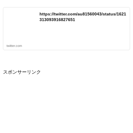
https://twitter.com/au81560043/status/1621
313093916827651
twitter.com
スポンサーリンク