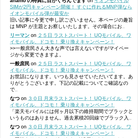
ahamo の特典に目がくらんでます
on
イオンモバイル
SIMが2円キャンペーン開催！ すぐに作れるMNP弾なら
イオンモバイル弾が最安か
旧い記事に今更で申し訳ございません。本ページの趣旨
は MNP が主題とお察しいたします。その場合にお
...
リーマン
on
２５日 ラストスパート！ UQモバイル、ワ
イモバイル、ドコモ！ 乗り換えキャンペーン！
>>一般庶民さん大きな声では言えないですがマイペー
ジから変更できますよ。
一般庶民
on
２５日 ラストスパート！ UQモバイル、ワ
イモバイル、ドコモ！ 乗り換えキャンペーン！
お世話になります。いつも見させていただいてます。あ
りがとうございます。下記の記載についてご確認なの
で
...
なつ
on
３０日 月末ラストスパート！ UQモバイル、ワ
イモバイル、ドコモ！ 乗り換えキャンペーン！
「楽天モバイルには何ヶ月以下の維持期間でブラックと
いうものはありません。過去累積20回線でブラック入
...
なつ
on
３０日 月末ラストスパート！ UQモバイル、ワ
イモバイル、ドコモ！ 乗り換えキャンペーン！