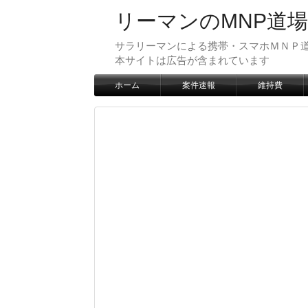
リーマンのMNP道場
サラリーマンによる携帯・スマホＭＮＰ道
本サイトは広告が含まれています
ホーム
案件速報
維持費