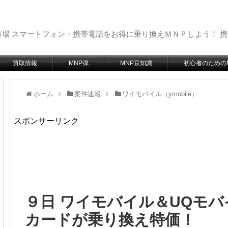
場 スマートフォン・携帯電話をお得に乗り換えＭＮＰしよう！ 
買取情報
MNP弾
MNP豆知識
初心者のための
ホーム
案件速報
ワイモバイル（ymobile）
スポンサーリンク
９日 ワイモバイル＆UQモバイ
カードが乗り換え特価！