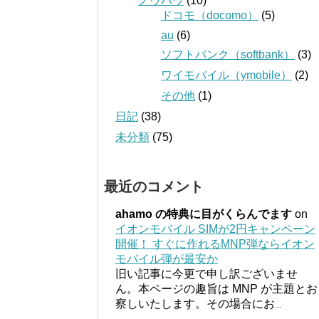
ノウハウ
(10)
ドコモ（docomo）
(5)
au
(6)
ソフトバンク（softbank）
(3)
ワイモバイル（ymobile）
(2)
その他
(1)
日記
(38)
未分類
(75)
最近のコメント
ahamo の特典に目がくらんでます
on
イオンモバイル SIMが2円キャンペーン
開催！ すぐに作れるMNP弾ならイオン
モバイル弾が最安か
旧い記事に今更で申し訳ございませ
ん。本ページの趣旨は MNP が主題とお
察しいたします。その場合にお
...