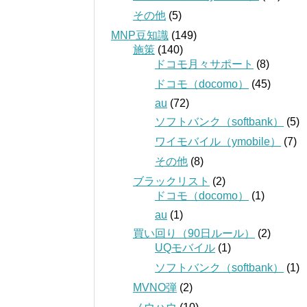
その他
(5)
MNP豆知識
(149)
施策
(140)
ドコモ月々サポート
(8)
ドコモ（docomo）
(45)
au
(72)
ソフトバンク（softbank）
(5)
ワイモバイル（ymobile）
(7)
その他
(8)
ブラックリスト
(2)
ドコモ（docomo）
(1)
au
(1)
買い回り（90日ルール）
(2)
UQモバイル
(1)
ソフトバンク（softbank）
(1)
MVNO弾
(2)