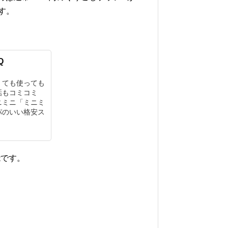
す。
Q
くても使っても
話もコミコミ
ニミニ「ミニミ
パのいい格安ス
能です。