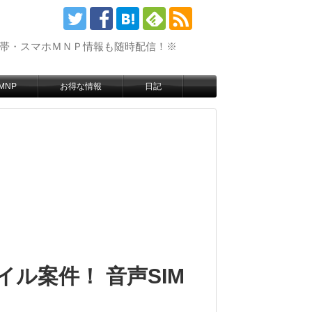
携帯・スマホＭＮＰ情報も随時配信！※
MNP
お得な情報
日記
ル案件！ 音声SIM