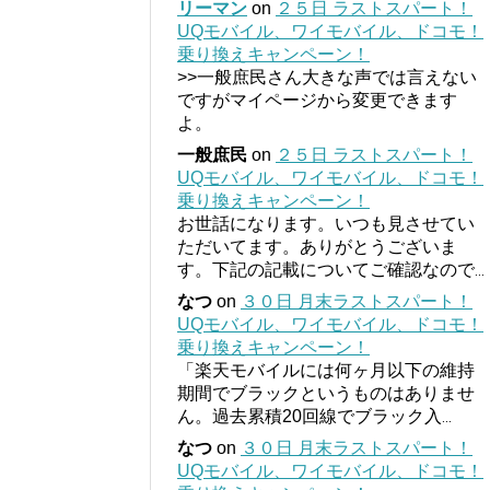
リーマン
on
２５日 ラストスパート！
UQモバイル、ワイモバイル、ドコモ！
乗り換えキャンペーン！
>>一般庶民さん大きな声では言えない
ですがマイページから変更できます
よ。
一般庶民
on
２５日 ラストスパート！
UQモバイル、ワイモバイル、ドコモ！
乗り換えキャンペーン！
お世話になります。いつも見させてい
ただいてます。ありがとうございま
す。下記の記載についてご確認なので
...
なつ
on
３０日 月末ラストスパート！
UQモバイル、ワイモバイル、ドコモ！
乗り換えキャンペーン！
「楽天モバイルには何ヶ月以下の維持
期間でブラックというものはありませ
ん。過去累積20回線でブラック入
...
なつ
on
３０日 月末ラストスパート！
UQモバイル、ワイモバイル、ドコモ！