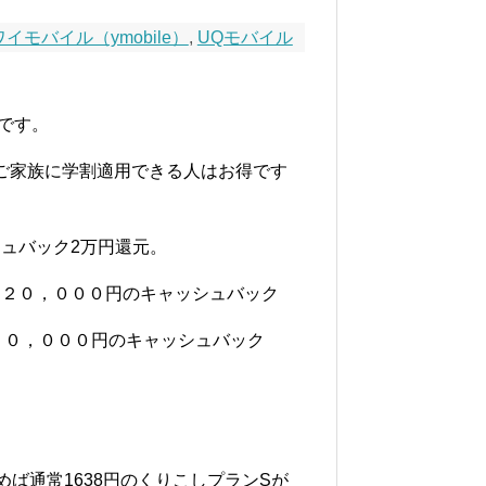
ワイモバイル（ymobile）
,
UQモバイル
です。
ご家族に学割適用できる人はお得です
シュバック2万円還元。
恐らく２０，０００円のキャッシュバック
らく２０，０００円のキャッシュバック
ば通常1638円のくりこしプランSが