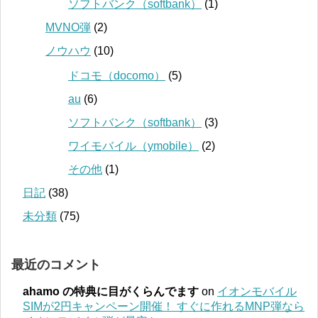
ソフトバンク（softbank）
(1)
MVNO弾
(2)
ノウハウ
(10)
ドコモ（docomo）
(5)
au
(6)
ソフトバンク（softbank）
(3)
ワイモバイル（ymobile）
(2)
その他
(1)
日記
(38)
未分類
(75)
最近のコメント
ahamo の特典に目がくらんでます
on
イオンモバイル
SIMが2円キャンペーン開催！ すぐに作れるMNP弾なら