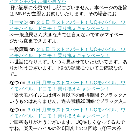
イオンモバイル弾が最安か
旧い記事に今更で申し訳ございません。本ページの趣旨
は MNP が主題とお察しいたします。その場合にお
...
リーマン
on
２５日 ラストスパート！ UQモバイル、ワ
イモバイル、ドコモ！ 乗り換えキャンペーン！
>>一般庶民さん大きな声では言えないですがマイペー
ジから変更できますよ。
一般庶民
on
２５日 ラストスパート！ UQモバイル、ワ
イモバイル、ドコモ！ 乗り換えキャンペーン！
お世話になります。いつも見させていただいてます。あ
りがとうございます。下記の記載についてご確認なの
で
...
なつ
on
３０日 月末ラストスパート！ UQモバイル、ワ
イモバイル、ドコモ！ 乗り換えキャンペーン！
「楽天モバイルには何ヶ月以下の維持期間でブラックと
いうものはありません。過去累積20回線でブラック入
...
なつ
on
３０日 月末ラストスパート！ UQモバイル、ワ
イモバイル、ドコモ！ 乗り換えキャンペーン！
ご回答ありがとうございます。UQ厳しくなってるんで
すね。楽天モバイルの240日以上の２回線（①三木谷
...