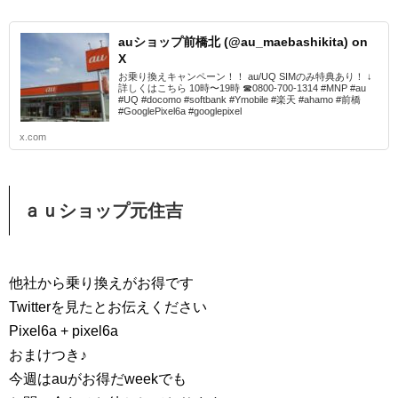
auショップ前橋北 (@au_maebashikita) on
X
お乗り換えキャンペーン！！ au/UQ SIMのみ特典あり！ ↓
詳しくはこちら 10時〜19時 ☎︎0800-700-1314 #MNP #au
#UQ #docomo #softbank #Ymobile #楽天 #ahamo #前橋
#GooglePixel6a #googlepixel
x.com
ａｕショップ元住吉
他社から乗り換えがお得です
Twitterを見たとお伝えください
Pixel6a + pixel6a
おまけつき♪
今週はauがお得だweekでも