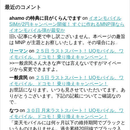
最近のコメント
ahamo の特典に目がくらんでます
on
イオンモバイル
SIMが2円キャンペーン開催！ すぐに作れるMNP弾なら
イオンモバイル弾が最安か
旧い記事に今更で申し訳ございません。本ページの趣旨
は MNP が主題とお察しいたします。その場合にお
...
リーマン
on
２５日 ラストスパート！ UQモバイル、ワ
イモバイル、ドコモ！ 乗り換えキャンペーン！
>>一般庶民さん大きな声では言えないですがマイペー
ジから変更できますよ。
一般庶民
on
２５日 ラストスパート！ UQモバイル、ワ
イモバイル、ドコモ！ 乗り換えキャンペーン！
お世話になります。いつも見させていただいてます。あ
りがとうございます。下記の記載についてご確認なの
で
...
なつ
on
３０日 月末ラストスパート！ UQモバイル、ワ
イモバイル、ドコモ！ 乗り換えキャンペーン！
「楽天モバイルには何ヶ月以下の維持期間でブラックと
いうものはありません。過去累積20回線でブラック入
...