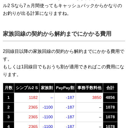
ル2 Sなら7ヵ月間使ってもキャッシュバックからかなりの
お釣りが出る計算になりますね。
家族回線
の契約から解約までにかかる費用
2回線目以降の家族回線の契約から解約までにかかる費用で
す。
もしくは1回線目でもおうち割が適用できればこの費用にな
ります。
月数
シンプル2 S
家族割
PayPay割
事務手数料他
合計
1
1182
–
-187
3850
4856
2
2365
-1100
-187
–
1078
3
2365
-1100
-187
–
1078
4
2365
-1100
-187
–
1078