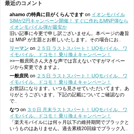
最近のコメント
ahamo の特典に目がくらんでます
on
イオンモバイル
SIMが2円キャンペーン開催！ すぐに作れるMNP弾なら
イオンモバイル弾が最安か
旧い記事に今更で申し訳ございません。本ページの趣旨
は MNP が主題とお察しいたします。その場合にお
...
リーマン
on
２５日 ラストスパート！ UQモバイル、ワ
イモバイル、ドコモ！ 乗り換えキャンペーン！
>>一般庶民さん大きな声では言えないですがマイペー
ジから変更できますよ。
一般庶民
on
２５日 ラストスパート！ UQモバイル、ワ
イモバイル、ドコモ！ 乗り換えキャンペーン！
お世話になります。いつも見させていただいてます。あ
りがとうございます。下記の記載についてご確認なの
で
...
なつ
on
３０日 月末ラストスパート！ UQモバイル、ワ
イモバイル、ドコモ！ 乗り換えキャンペーン！
「楽天モバイルには何ヶ月以下の維持期間でブラックと
いうものはありません。過去累積20回線でブラック入
...