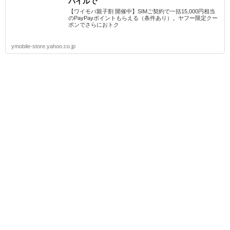
バイルで
【ワイモバ親子割 開催中】SIMご契約で一括15,000円相当
のPayPayポイントもらえる（条件あり）。ヤフー限定クー
ポンでさらにおトク
ymobile-store.yahoo.co.jp