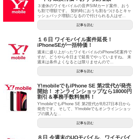
３連休のワイモバイルの音声SIMカード案件、おう
ち割で増額です。 契約時におうち割をつけるとキャ
ッシュバック増額になるので付けられる人はぜ...
記事を読む
１６日 ワイモバイル案件延長！
iPhoneSEが一括特価！
週末に盛り上がったワイモバイルのiPhoneSE案件で
すが、どうやら今日まで延長でやっていますね。 来
週末は条件よくなるとは限りませんので...
記事を読む
Y!mobileでもiPhone SE 第2世代が発売
開始！ オンラインショップなら18000円
割引＆事務手数料無料！
Y!mobileでもiPhone SE 第2世代が8月27日本日から
発売です。 そして、Y!mobileでもオンラインショッ
プの購入な...
記事を読む
８日 今週末のUQモバイル、ワイモバイ