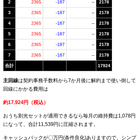
2
2365
-187
–
2178
3
2365
-187
–
2178
4
2365
-187
–
2178
5
2365
-187
–
2178
6
2365
-187
–
2178
7
2365
-187
–
2178
合計
17924
主回線
は契約事務手数料から7か月後に解約まで使い倒して
回線にかかる費用は
約17,924円（税込）
おうち割光セットが適用できるなら毎月の維持費は1,078円
になって、合計11,539円に圧縮されます。
キャッシュバックが〇万円(条件良化)ありますので、シンプ