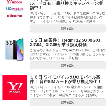
ル、ドコモ！ 乗り換えキャンペーン増
額中！
UQモバイル、ワイモバイル、ドコモ案件、条件が緩
和されてますね！ UQモバイルは維持期間は長いで
すが、ワイモバイル回線からUQ回線への乗り...
記事を読む
１２日 au案件！ Redmi 12 5G XIG03、
XIG04、XIG05が乗り換え特価
こちらのテルルショップでauのXIG03,04,05が特価で
出ていますね。 ワイモバイルの乗り換えとセットみ
たいですが、ワイモバイル乗り換...
記事を読む
１６日 ワイモバイル＆UQモバイル案
件！ 音声SIMカードが乗り換え特価！
UQモバイル、ワイモバイル 週末キャンペーン開催
です。 UQモバイル、ワイモバイルも学割が始まっ
てますのでご家族に学割適用できる人はお得で...
記事を読む