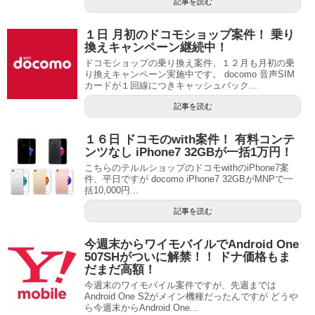
記事を読む
１日 月初のドコモショップ案件！ 乗り
換えキャンペーン継続中！
ドコモショップの乗り換え案件、１２月も月初の乗
り換えキャンペーン実施中です。 docomo 音声SIM
カードが１回線につきキャッシュバック...
記事を読む
１６日 ドコモのwith案件！ 有料コンテ
ンツなし iPhone7 32GBが一括1万円！
こちらのテルルショップのドコモwithのiPhone7案
件、平日ですが docomo iPhone7 32GBがMNPで一
括10,000円...
記事を読む
今週末からワイモバイルでAndroid One
507SHがついに解禁！！ ドナ価格もま
だまだ高額！
今週末のワイモバイル案件ですが、先週までは
Android One S2がメイン機種だったんですが どうや
ら今週末からAndroid One...