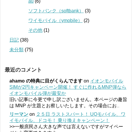
au
(6)
ソフトバンク（softbank）
(3)
ワイモバイル（ymobile）
(2)
その他
(1)
日記
(38)
未分類
(75)
最近のコメント
ahamo の特典に目がくらんでます
on
イオンモバイル
SIMが2円キャンペーン開催！ すぐに作れるMNP弾なら
イオンモバイル弾が最安か
旧い記事に今更で申し訳ございません。本ページの趣旨
は MNP が主題とお察しいたします。その場合にお
...
リーマン
on
２５日 ラストスパート！ UQモバイル、ワ
イモバイル、ドコモ！ 乗り換えキャンペーン！
>>一般庶民さん大きな声では言えないですがマイペー