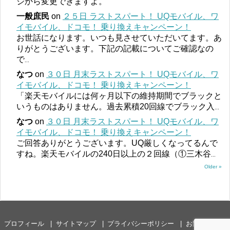
ジから変更できますよ。
一般庶民
on
２５日 ラストスパート！ UQモバイル、ワ
イモバイル、ドコモ！ 乗り換えキャンペーン！
お世話になります。いつも見させていただいてます。あ
りがとうございます。下記の記載についてご確認なの
で
...
なつ
on
３０日 月末ラストスパート！ UQモバイル、ワ
イモバイル、ドコモ！ 乗り換えキャンペーン！
「楽天モバイルには何ヶ月以下の維持期間でブラックと
いうものはありません。過去累積20回線でブラック入
...
なつ
on
３０日 月末ラストスパート！ UQモバイル、ワ
イモバイル、ドコモ！ 乗り換えキャンペーン！
ご回答ありがとうございます。UQ厳しくなってるんで
すね。楽天モバイルの240日以上の２回線（①三木谷
...
Older »
プロフィール
サイトマップ
プライバシーポリシー
お問い合わせ