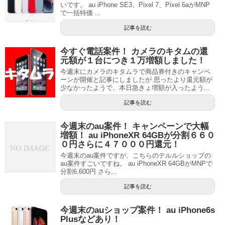
いです。 au iPhone SE3、Pixel 7、Pixel 6aがMNP
で一括特価 ...
記事を読む
今すぐ電話案件！ カメラのキタムの還
元額が１台につき１万増額しました！
今週末にカメラのキタムラで商品券付きのキャンペ
ーンが開催と記事にしましたが 思ったより還元額が
少なかったようで、本日急きょ増額が入ったよう...
記事を読む
今週末のau案件！ キャンペーンで大幅
増額！ au iPhoneXR 64GBが分割６６０
０円さらに４７０００円還元！
今週末のau案件ですが、こちらのテルルショップの
au案件すごいですね。 au iPhoneXR 64GBがMNPで
分割6,600円 さら...
記事を読む
今週末のauショップ案件！ au iPhone6s
Plusなどあり！