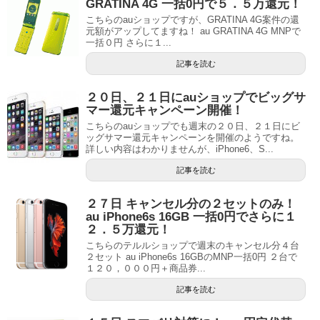
GRATINA 4G 一括0円で５．５万還元！
こちらのauショップですが、GRATINA 4G案件の還
元額がアップしてますね！ au GRATINA 4G MNPで
一括０円 さらに１...
記事を読む
２０日、２１日にauショップでビッグサ
マー還元キャンペーン開催！
こちらのauショップでも週末の２０日、２１日にビ
ッグサマー還元キャンペーンを開催のようですね。
詳しい内容はわかりませんが、iPhone6、S...
記事を読む
２７日 キャンセル分の２セットのみ！
au iPhone6s 16GB 一括0円でさらに１
２．５万還元！
こちらのテルルショップで週末のキャンセル分４台
２セット au iPhone6s 16GBのMNP一括0円 ２台で
１２０，０００円＋商品券...
記事を読む