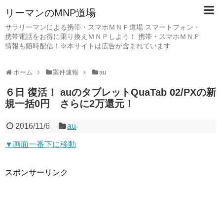
リーマンのMNP道場
サラリーマンによる携帯・スマホＭＮＰ道場 スマートフォン・
携帯電話をお得に乗り換えＭＮＰしよう！ 携帯・スマホＭＮＰ
情報も随時配信！※本サイトは広告が含まれています
ホーム
案件速報
au
６日 復活！ auのタブレットQuaTab 02/PXの新
規一括0円 さらに2万還元！
2016/11/6
au
▼画面一番下に移動
スポンサーリンク